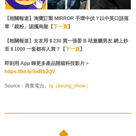
【相關報道】淘寶訂製 MIRROR 手環中伏？以中英口語落
單「鏡粉」認擺烏龍【
下一頁
】
【相關報道】女友用＄230 買一張姜 B 咭激嬲男友 網上炒
至＄1000 一套都有人買？【
下一頁
】
即刻用 App 睇更多產品開箱科技影片＞
https://bit.ly/3wBb2QV
Source：商業電台、
ig（keung_show）