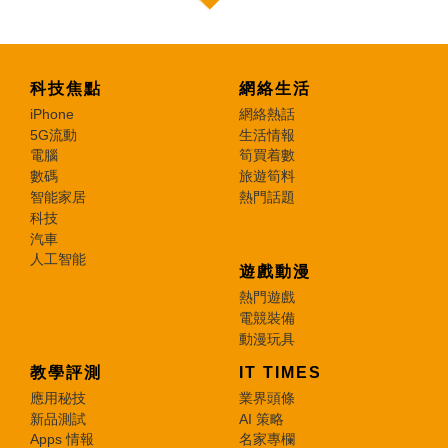
科技焦點
網絡生活
iPhone
網絡熱話
5G流動
生活情報
電腦
筍買着數
數碼
旅遊筍料
智能家居
熱門話題
科技
汽車
人工智能
遊戲動漫
熱門遊戲
電競裝備
動漫玩具
教學評測
IT TIMES
應用秘技
業界頭條
新品測試
AI 策略
Apps 情報
名家專欄