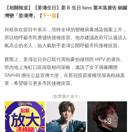
【相關報道】【姜濤生日】姜 B 生日 fans 重本落廣告 銅鑼
灣變「姜濤灣」【
下一頁
】
何栢良在節目中表示，現時全球的變種病毒感染個案上升，
所以他呼籲市民應儘快接種疫苗。他亦建議政府可以邀請人
氣高企的名人，如人氣歌手姜濤公開呼籲市民接種疫苗。
實際上，姜濤近日亦已取代周柏豪拍攝預防 HPV 的廣告。
而内地上海虹口區採取相同策略，邀請了女子偶像團體
SNH48 擔任公益宣傳大使，在新冠疫苗接種現場為粉絲蓋
章，希望吸引更多市民接種疫苗。
↓點擊圖片放大↓
+3