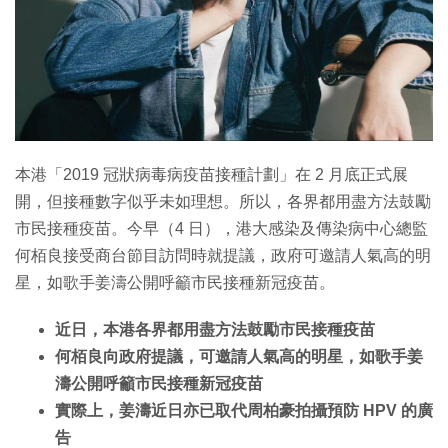
本港「2019 冠狀病毒病疫苗接種計劃」在 2 月底正式展
開，但接種數字似乎未如理想。所以，各界都用盡方法鼓勵
市民接種疫苗。今早（4 日），港大感染及傳染病中心總監
何栢良接受商台節目訪問時就提議，政府可邀請人氣高的明
星，如歌手姜濤公開呼籲市民接種新冠疫苗。
近日，本港各界都用盡方法鼓勵市民接種疫苗
何栢良向政府提議，可邀請人氣高的明星，如歌手姜
濤公開呼籲市民接種新冠疫苗
實際上，姜濤近日亦已取代周柏豪拍攝預防 HPV 的廣
告