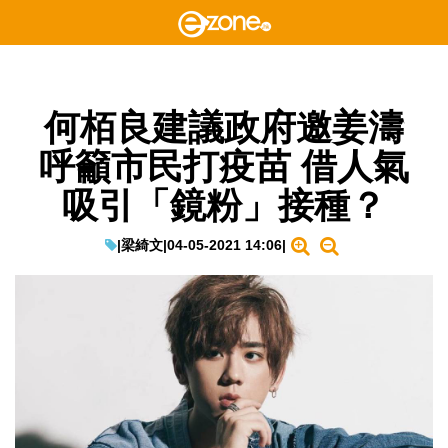
何栢良建議政府邀姜濤
呼籲市民打疫苗 借人氣
吸引「鏡粉」接種？
|
梁綺文
|
04-05-2021 14:06
|