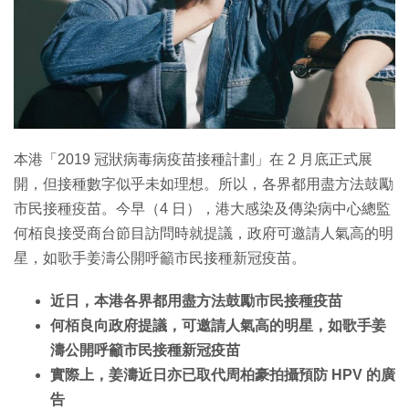
特集
本港「2019 冠狀病毒病疫苗接種計劃」在 2 月底正式展
開，但接種數字似乎未如理想。所以，各界都用盡方法鼓勵
市民接種疫苗。今早（4 日），港大感染及傳染病中心總監
何栢良接受商台節目訪問時就提議，政府可邀請人氣高的明
星，如歌手姜濤公開呼籲市民接種新冠疫苗。
近日，本港各界都用盡方法鼓勵市民接種疫苗
何栢良向政府提議，可邀請人氣高的明星，如歌手姜
濤公開呼籲市民接種新冠疫苗
實際上，姜濤近日亦已取代周柏豪拍攝預防 HPV 的廣
告