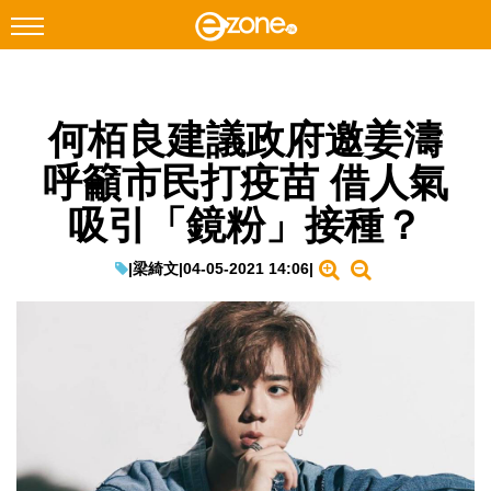
搜尋
何栢良建議政府邀姜濤
Facebook
Instagram
呼籲市民打疫苗 借人氣
科技焦點
吸引「鏡粉」接種？
網絡生活
遊戲動漫
|
梁綺文
|
04-05-2021 14:06
|
教學評測
EduTech
IT Times
生成式AI與雲端應用
Enterprise Digital Transformation