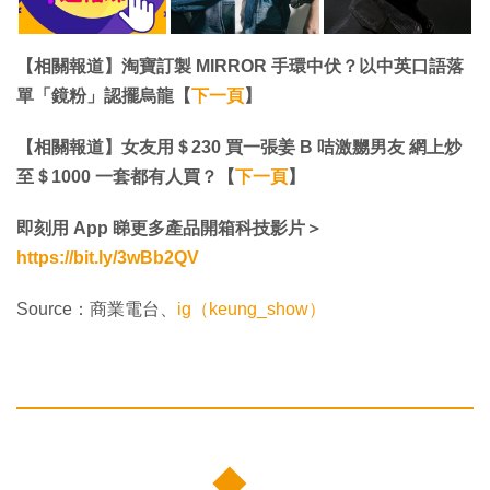
【相關報道】淘寶訂製 MIRROR 手環中伏？以中英口語落
單「鏡粉」認擺烏龍【
下一頁
】
【相關報道】女友用＄230 買一張姜 B 咭激嬲男友 網上炒
至＄1000 一套都有人買？【
下一頁
】
即刻用 App 睇更多產品開箱科技影片＞
https://bit.ly/3wBb2QV
Source：商業電台、
ig（keung_show）