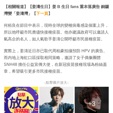
【相關報道】【姜濤生日】姜 B 生日 fans 重本落廣告 銅鑼
灣變「姜濤灣」【
下一頁
】
何栢良在節目中表示，現時全球的變種病毒感染個案上升，
所以他呼籲市民應儘快接種疫苗。他亦建議政府可以邀請人
氣高企的名人，如人氣歌手姜濤公開呼籲市民接種疫苗。
實際上，姜濤近日亦已取代周柏豪拍攝預防 HPV 的廣告。
而内地上海虹口區採取相同策略，邀請了女子偶像團體
SNH48 擔任公益宣傳大使，在新冠疫苗接種現場為粉絲蓋
章，希望吸引更多市民接種疫苗。
↓點擊圖片放大↓
+3