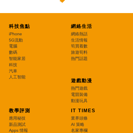
科技焦點
網絡生活
iPhone
網絡熱話
5G流動
生活情報
電腦
筍買着數
數碼
旅遊筍料
智能家居
熱門話題
科技
汽車
人工智能
遊戲動漫
熱門遊戲
電競裝備
動漫玩具
教學評測
IT TIMES
應用秘技
業界頭條
新品測試
AI 策略
Apps 情報
名家專欄