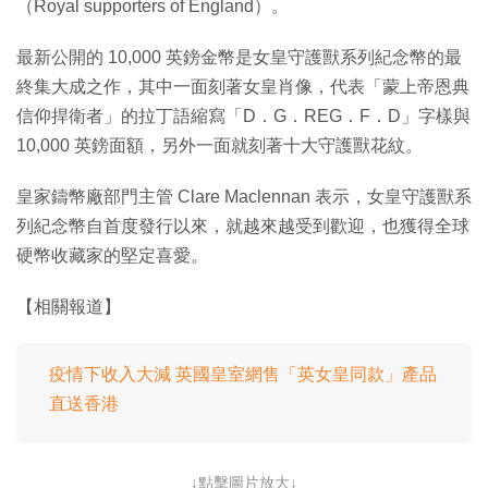
（Royal supporters of England）。
最新公開的 10,000 英鎊金幣是女皇守護獸系列紀念幣的最
終集大成之作，其中一面刻著女皇肖像，代表「蒙上帝恩典
信仰捍衛者」的拉丁語縮寫「D．G．REG．F．D」字樣與
10,000 英鎊面額，另外一面就刻著十大守護獸花紋。
皇家鑄幣廠部門主管 Clare Maclennan 表示，女皇守護獸系
列紀念幣自首度發行以來，就越來越受到歡迎，也獲得全球
硬幣收藏家的堅定喜愛。
【相關報道】
疫情下收入大減 英國皇室網售「英女皇同款」產品
直送香港
↓點擊圖片放大↓