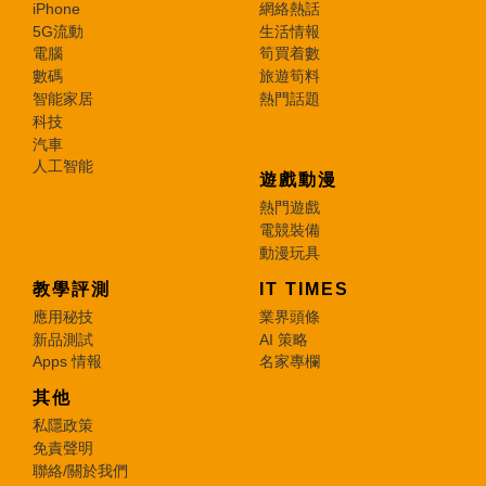
iPhone
網絡熱話
5G流動
生活情報
電腦
筍買着數
數碼
旅遊筍料
智能家居
熱門話題
科技
汽車
人工智能
遊戲動漫
熱門遊戲
電競裝備
動漫玩具
教學評測
IT TIMES
應用秘技
業界頭條
新品測試
AI 策略
Apps 情報
名家專欄
其他
私隱政策
免責聲明
聯絡/關於我們