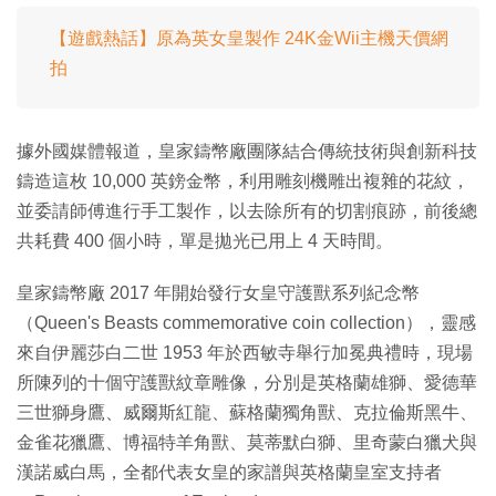
【遊戲熱話】原為英女皇製作 24K金Wii主機天價網
拍
據外國媒體報道，皇家鑄幣廠團隊結合傳統技術與創新科技
鑄造這枚 10,000 英鎊金幣，利用雕刻機雕出複雜的花紋，
並委請師傅進行手工製作，以去除所有的切割痕跡，前後總
共耗費 400 個小時，單是拋光已用上 4 天時間。
皇家鑄幣廠 2017 年開始發行女皇守護獸系列紀念幣
（Queen's Beasts commemorative coin collection），靈感
來自伊麗莎白二世 1953 年於西敏寺舉行加冕典禮時，現場
所陳列的十個守護獸紋章雕像，分別是英格蘭雄獅、愛德華
三世獅身鷹、威爾斯紅龍、蘇格蘭獨角獸、克拉倫斯黑牛、
金雀花獵鷹、博福特羊角獸、莫蒂默白獅、里奇蒙白獵犬與
漢諾威白馬，全都代表女皇的家譜與英格蘭皇室支持者