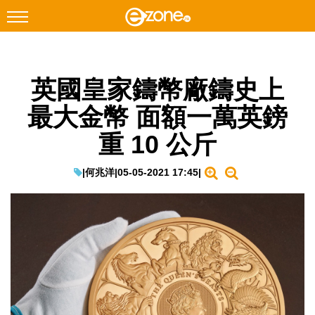
搜尋
英國皇家鑄幣廠鑄史上
Facebook
Instagram
最大金幣 面額一萬英鎊
科技焦點
重 10 公斤
網絡生活
遊戲動漫
|
何兆洋
|
05-05-2021 17:45
|
教學評測
EduTech
IT Times
生成式AI與雲端應用
Enterprise Digital Transformation