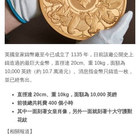
特集
英國皇家鑄幣廠至今已成立了 1135 年，日前該廠公開史上
鑄造過的最巨大金幣，直徑達 20cm、重 10kg，面額為
10,000 英鎊（約 10.7 萬港元）。消息指金幣只鑄造一枚，
並已經售出。
直徑達 20cm、重 10kg，面額為 10,000 英鎊
前後總共耗費 400 個小時
其中一面刻著女皇肖像，另外一面就刻著十大守護獸
花紋
【相關報道】