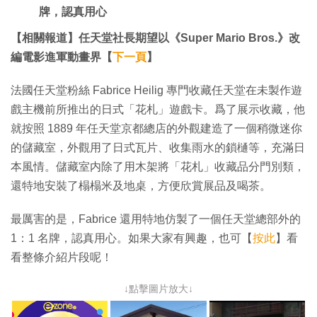
牌，認真用心
【相關報道】任天堂社長期望以《Super Mario Bros.》改
編電影進軍動畫界【
下一頁
】
法國任天堂粉絲 Fabrice Heilig 專門收藏任天堂在未製作遊
戲主機前所推出的日式「花札」遊戲卡。爲了展示收藏，他
就按照 1889 年任天堂京都總店的外觀建造了一個稍微迷你
的儲藏室，外觀用了日式瓦片、收集雨水的鎖樋等，充滿日
本風情。儲藏室内除了用木架將「花札」收藏品分門別類，
還特地安裝了榻榻米及地桌，方便欣賞展品及喝茶。
最厲害的是，Fabrice 還用特地仿製了一個任天堂總部外的
1：1 名牌，認真用心。如果大家有興趣，也可【
按此
】看
看整條介紹片段呢！
↓點擊圖片放大↓