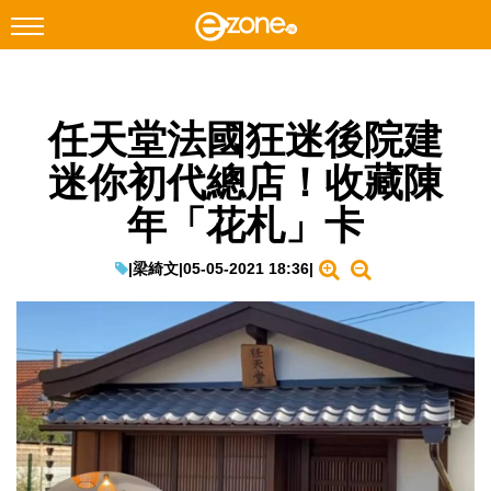
搜尋
任天堂法國狂迷後院建
Facebook
Instagram
迷你初代總店！收藏陳
科技焦點
年「花札」卡
網絡生活
遊戲動漫
|
梁綺文
|
05-05-2021 18:36
|
教學評測
EduTech
IT Times
生成式AI與雲端應用
Enterprise Digital Transformation