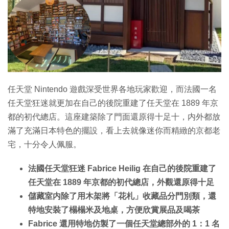
特集
任天堂 Nintendo 遊戲深受世界各地玩家歡迎，而法國一名
任天堂狂迷就更加在自己的後院重建了任天堂在 1889 年京
都的初代總店。這座建築除了門面還原得十足十，内外都放
滿了充滿日本特色的擺設，看上去就像迷你而精緻的京都老
宅，十分令人佩服。
法國任天堂狂迷 Fabrice Heilig 在自己的後院重建了
任天堂在 1889 年京都的初代總店，外觀還原得十足
儲藏室内除了用木架將「花札」收藏品分門別類，還
特地安裝了榻榻米及地桌，方便欣賞展品及喝茶
Fabrice 還用特地仿製了一個任天堂總部外的 1：1 名