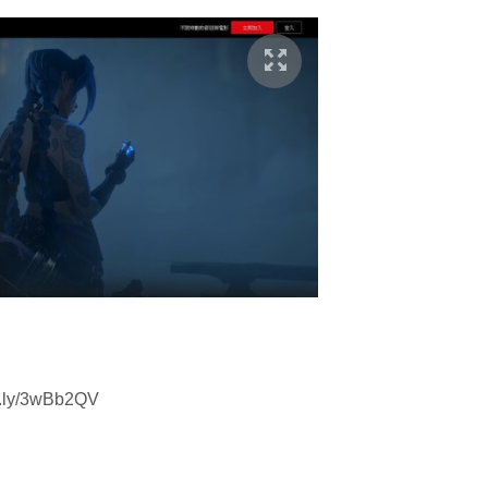
y/3wBb2QV