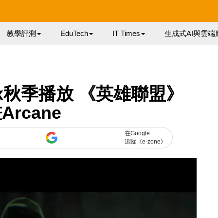
教學評測
EduTech
IT Times
生成式AI與雲端
ix秋季播放 《英雄聯盟》
Arcane
在Google
追蹤《e-zone》