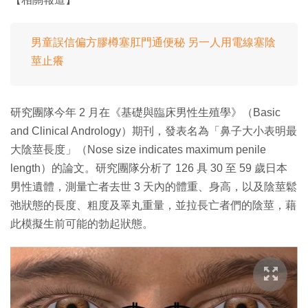
男童誤信偏方膠樽塞肛門通便秘 另一人用電線塞陰
莖止癢
研究團隊今年 2 月在《基礎與臨床男性生殖學》（Basic
and Clinical Andrology）期刊，發表名為「鼻子大小表明最
大陰莖長度」（Nose size indicates maximum penile
length）的論文。研究團隊分析了 126 具 30 至 59 歲日本
男性遺體，測量亡者去世 3 天內的體重、身高，以及陰莖鬆
弛狀態的長度、粗度及睪丸重量，並拉長亡者們的陰莖，藉
此模擬生前可能的勃起狀態。