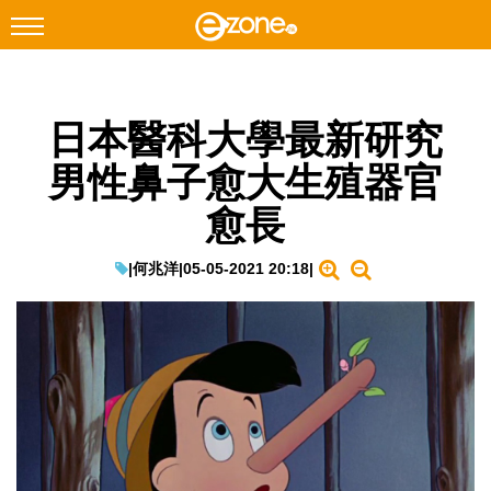
搜尋
日本醫科大學最新研究
Facebook
Instagram
男性鼻子愈大生殖器官
科技焦點
愈長
網絡生活
遊戲動漫
|
何兆洋
|
05-05-2021 20:18
|
教學評測
EduTech
IT Times
生成式AI與雲端應用
Enterprise Digital Transformation