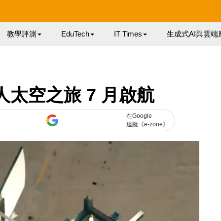
教學評測
EduTech
IT Times
生成式AI與雲端
n 載人太空之旅 7 月啟航
在Google
追蹤《e-zone》