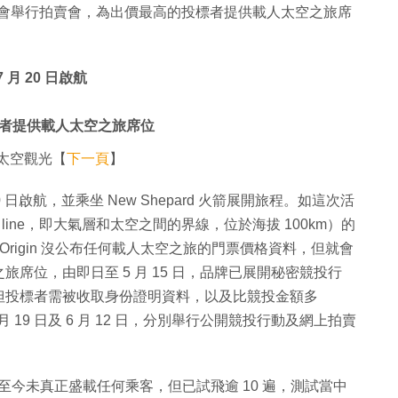
是品牌會舉行拍賣會，為出價最高的投標者提供載人太空之旅席
 月 20 日啟航
者提供載人太空之旅席位
前往太空觀光【
下一頁
】
 20 日啟航，並乘坐 New Shepard 火箭展開旅程。如這次活
line，即大氣層和太空之間的界線，位於海拔 100km）的
Origin 沒公布任何載人太空之旅的門票價格資料，但就會
席位，由即日至 5 月 15 日，品牌已展開秘密競投行
但投標者需被收取身份證明資料，以及比競投金額多
 月 19 日及 6 月 12 日，分別舉行公開競投行動及網上拍賣
然當中至今未真正盛載任何乘客，但已試飛逾 10 遍，測試當中