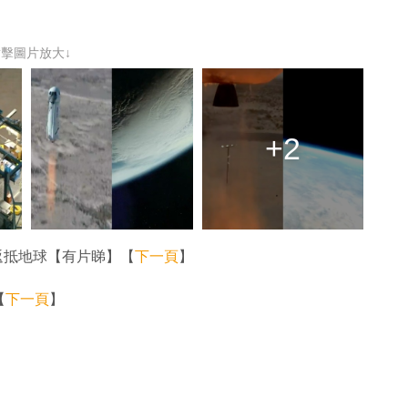
點擊圖片放大↓
+2
人返抵地球【有片睇】【
下一頁
】
【
下一頁
】