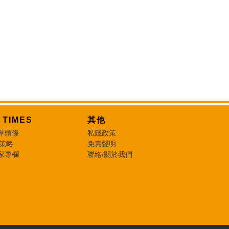
T TIMES
其他
界頭條
私隱政策
 策略
免責聲明
家專欄
聯絡/關於我們