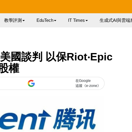
教學評測
EduTech
IT Times
生成式AI與雲端
談判 以保Riot‧Epic
股權
在Google
追蹤《e-zone》