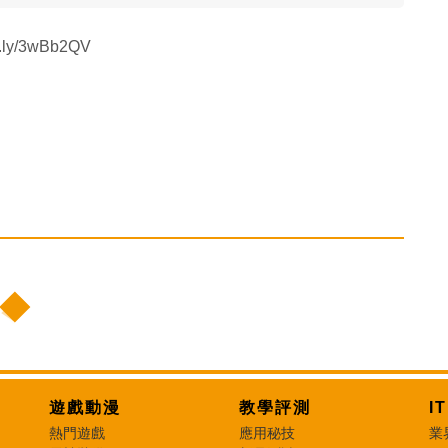
y/3wBb2QV
遊戲動漫
教學評測
I
熱門遊戲
應用秘技
業