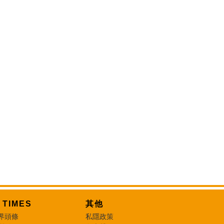
T TIMES
其他
界頭條
私隱政策