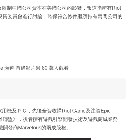
限制中國公司資本在美國公司的影響，報道指擁有Riot
國海外投資委員會進行討論，確保符合條件繼續持有兩間公司的
 頻道 首條影片逾 80 萬人觀看
及ＰＣ，先後全資收購Riot Game及注資Epic
英雄聯盟》，後者擁有遊戲引擎開發技術及遊戲商城業務
發商Marvelous的兩成股權。