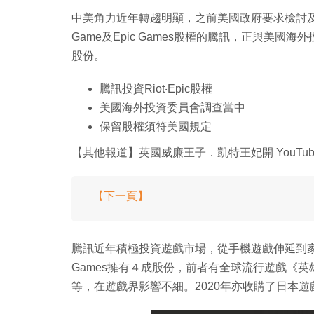
中美角力近年轉趨明顯，之前美國政府要求檢討及
Game及Epic Games股權的騰訊，正與美
股份。
騰訊投資Riot‧Epic股權
美國海外投資委員會調查當中
保留股權須符美國規定
【其他報道】英國威廉王子．凱特王妃開 YouTube
【下一頁】
騰訊近年積極投資遊戲市場，從手機遊戲伸延到家用機
Games擁有４成股份，前者有全球流行遊戲《
等，在遊戲界影響不細。2020年亦收購了日本遊戲開