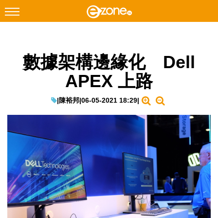
搜尋
數據架構邊緣化 Dell
Facebook
Instagram
APEX 上路
科技焦點
網絡生活
|
陳裕邦
|
06-05-2021 18:29
|
遊戲動漫
教學評測
EduTech
IT Times
生成式AI與雲端應用
Enterprise Digital Transformation