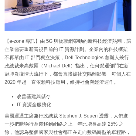
特集
【e-zone 專訊】由 5G 與物聯網帶動的新科技經濟熱潮，讓
企業需要重新審視目前的 IT 資源計劃。企業內的科技框架
不再單由 IT 部門獨立決策，Dell Technologies 創辦人兼行
政總裁米高戴爾（Michael Dell）指出，任何營運部門在新
冠肺炎疫情大流行下，都會直接被社交隔離影響，每個人在
2020 年起一直依賴科技應用，維持社會與經濟運作。
改善基建與儲存
IT 資源全服務化
美國運通主席兼行政總裁 Stephen J. Squeri 透露，人們進
一步把購物行為遷移到網絡之上，年比增長高達 25% 之
餘，他認為整個國家與社會都正在走向數碼轉型的單程路，