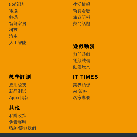
5G流動
生活情報
電腦
筍買着數
數碼
旅遊筍料
智能家居
熱門話題
科技
汽車
人工智能
遊戲動漫
熱門遊戲
電競裝備
動漫玩具
教學評測
IT TIMES
應用秘技
業界頭條
新品測試
AI 策略
Apps 情報
名家專欄
其他
私隱政策
免責聲明
聯絡/關於我們