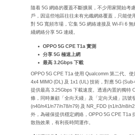
隨着 5G 網絡的覆蓋不斷擴展，不少用家開始考
戶，因這些地區往往未有光纖網絡覆蓋，只能使用慢速的 A
對 5G 寬頻市場，它集 5G 網絡連接及 Wi-Fi 6
綫網絡分享 5G 連綫。
OPPO 5G CPE T1a 實測
分享 5G 極速上網
最高 3.2Gbps 下載
OPPO 5G CPE T1a 使用 Qualcomm 第二代、使
4x4 MIMO (DL) 及 1x1 (UL) 技術，對應 5G 
提供最高 3.25Gbps 下載速度。透過內置的獨特 O
條，同時兼顧「全向天綫」及「定向天綫」訊號發放
(n40/n41/n77/n78/n79) 及 NR_FDD (n1/n
外，為確保提供穩定網絡，OPPO 5G CPE 
散熱效果，有利長時間運作。