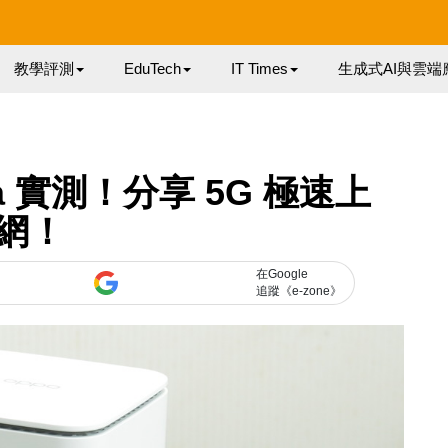
教學評測
EduTech
IT Times
生成式AI與雲端
T1a 實測！分享 5G 極速上
網！
在Google
追蹤《e-zone》