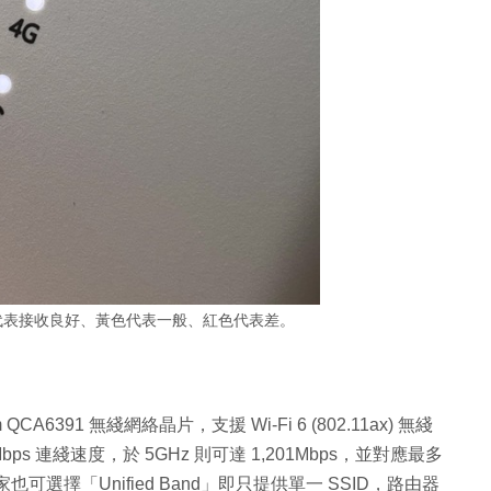
色代表接收良好、黃色代表一般、紅色代表差。
m QCA6391 無綫網絡晶片，支援 Wi-Fi 6 (802.11ax) 無綫
4Mbps 連綫速度，於 5GHz 則可達 1,201Mbps，並對應最多
也可選擇「Unified Band」即只提供單一 SSID，路由器