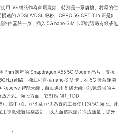
慮使用 5G 網絡作為家居寬頻，特別是一眾唐樓、村屋的住
DSL/VDSL 服務。OPPO 5G CPE T1a 正是針
 無綫路由器於一身，插入 5G nano-SIM 卡即能透過有綫或無
用 7nm 製程的 Snapdragon X55 5G Modem 晶片，支援
(Sub-6GHz) 網絡，機底可直插 nano-SIM 卡，在 5G 覆蓋範圍
-Reserve 智能天綫，自動選用 8 條天綫中訊號最強的 4
方式。頻段方面，它對應 NR_TDD
3/n8/n28)，當中 n1、n78 及 n79 為香港主要使用的 5G 頻段。此
T1a 採用導風煙窗結構設計，以大面積散熱片導流熱量，提升