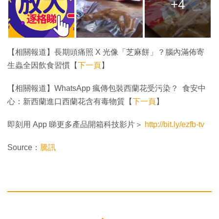
+4
【相關報道】長期頭痛照 X 光像「芝麻餅」？腦內滿佈寄
生蟲全因飲食習慣【
下一頁
】
【相關報道】WhatsApp 瘋傳包裝西蘭花受污染？ 食安中
心：新西蘭進口西蘭花含有毒物質【
下一頁
】
即刻用 App 睇更多產品開箱科技影片＞
http://bit.ly/ezfb-tv
Source：
騰訊