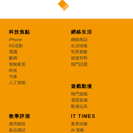
科技焦點
網絡生活
iPhone
網絡熱話
5G流動
生活情報
電腦
筍買着數
數碼
旅遊筍料
智能家居
熱門話題
科技
汽車
人工智能
遊戲動漫
熱門遊戲
電競裝備
動漫玩具
教學評測
IT TIMES
應用秘技
業界頭條
新品測試
AI 策略