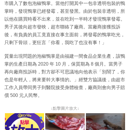
市購入了數包泡椒鴨掌。當他打開其中一包非透明包裝的鴨
掌時，發現鴨掌已經發霉，甚至發黑。由於包裝非透明，所
以他在購買時看不出來，並在吃到一半時才發現鴨掌發霉。
男子其後向超市發映，超市聯絡了廠商。當廠商接獲投訴
後，有負責的員工竟直接在事主面前，將發霉的鴨掌吃光，
只剩下骨頭，更狂言「你看，我吃了也沒有事！」
質量出現問題的泡椒鴨掌是由福建一間食品企業生產，該鴨
掌的生產日期為 2020 年 10 月，保質期為 8 個月。當男子
再向廠商投訴時，對方卻不可思議地向他表示「別鬧了，你
也是年輕人，將來要幹大事情的。」經雙方協議後，由超市
工作入員帶同男子到醫院接受身體檢查，廠商則會向男子賠
償 500 元人民幣。
↓點擊圖片放大↓