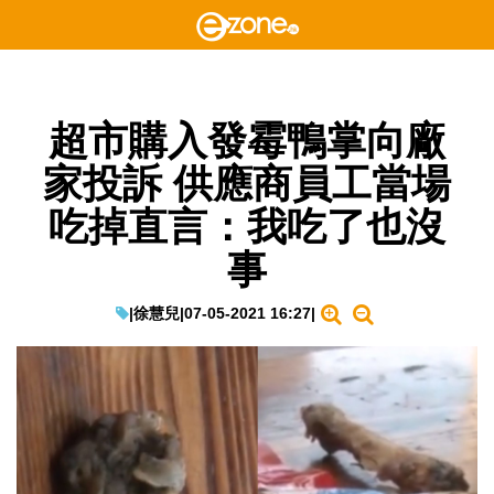
超市購入發霉鴨掌向廠
家投訴 供應商員工當場
吃掉直言：我吃了也沒
事
|
徐慧兒
|
07-05-2021 16:27
|