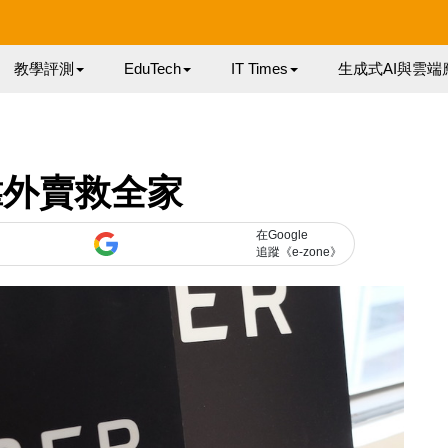
教學評測
EduTech
IT Times
生成式AI與雲端
 靠外賣救全家
在Google
追蹤《e-zone》