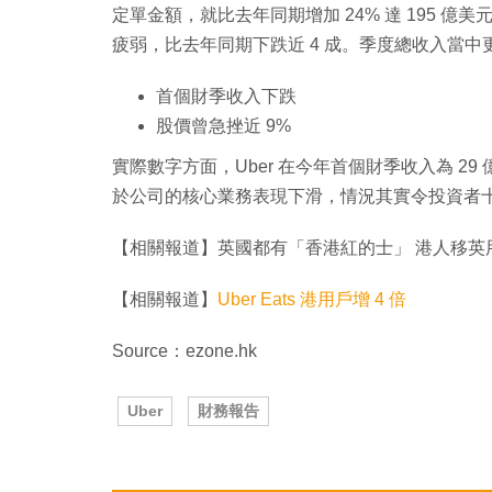
定單金額，就比去年同期增加 24% 達 195 億
疲弱，比去年同期下跌近 4 成。季度總收入當中更有 
首個財季收入下跌
股價曾急挫近 9%
實際數字方面，Uber 在今年首個財季收入為 29
於公司的核心業務表現下滑，情況其實令投資者十
【相關報道】英國都有「香港紅的士」 港人移英用紅
【相關報道】
Uber Eats 港用戶增 4 倍
Source：ezone.hk
Uber
財務報告