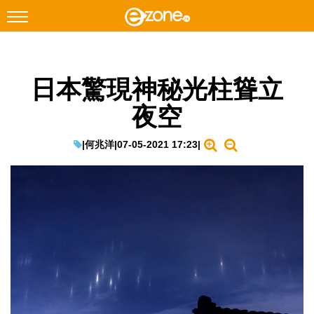
搜尋
日本驚現神秘光柱聳立
Facebook
Instagram
夜空
科技焦點
網絡生活
|
何兆洋
|
07-05-2021 17:23
|
遊戲動漫
教學評測
EduTech
IT Times
生成式AI與雲端應用
Enterprise Digital Transformation