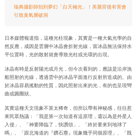
瑞典攝影師拍到夢幻「白天極光」！美麗背後有害會
引致臭氧層破洞
日本媒體報道指，這種光柱現象，其實是一種大氣光學的自
然反應，成因是雲層中冰晶會折射光線，當冰晶無法保持水
平位置時，光的散射就會導致光柱或光環的出現。
冰晶有時是反射陽光或月光，但今次看到的，應該是沿岸漁
船照射的光線，透過雲中的冰晶平面進行反射所造成的。由
於冰晶容易搖動的性質，因此照射出來的光，有的也呈現彎
曲或圓圈狀。
其實這種天文現象不算太稀奇，但所以帶有神秘感，往往惹
來民眾熱議：「我是第一次知道有這原理，還以為是外星人
入侵」、「神要降臨了，快讚頌」、「終於要來到地球了
嗎」、「跟北海道的『鑽石塵』現象幾乎同個原理」、「既