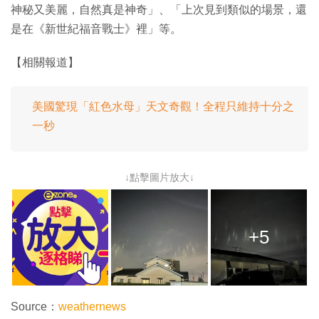
神秘又美麗，自然真是神奇」、「上次見到類似的場景，還
是在《新世紀福音戰士》裡」等。
【相關報道】
美國驚現「紅色水母」天文奇觀！全程只維持十分之
一秒
↓點擊圖片放大↓
+5
Source：
weathernews