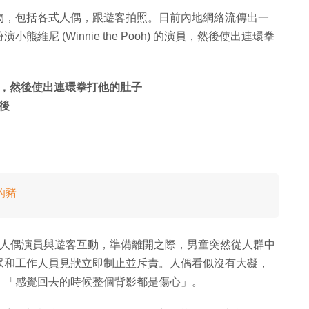
物，包括各式人偶，跟遊客拍照。日前內地網絡流傳出一
尼 (Winnie the Pooh) 的演員，然後使出連環拳
，然後使出連環拳打他的肚子
後
的豬
尼人偶演員與遊客互動，準備離開之際，男童突然從人群中
眾和工作人員見狀立即制止並斥責。人偶看似沒有大礙，
，「感覺回去的時候整個背影都是傷心」。