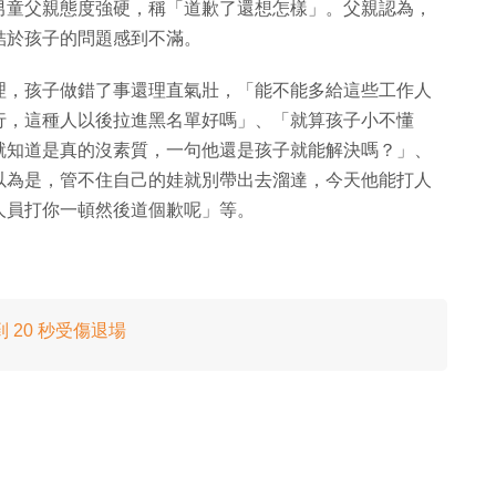
男童父親態度強硬，稱「道歉了還想怎樣」。父親認為，
結於孩子的問題感到不滿。
理，孩子做錯了事還理直氣壯，「能不能多給這些工作人
行，這種人以後拉進黑名單好嗎」、「就算孩子小不懂
就知道是真的沒素質，一句他還是孩子就能解決嗎？」、
以為是，管不住自己的娃就別帶出去溜達，今天他能打人
人員打你一頓然後道個歉呢」等。
20 秒受傷退場