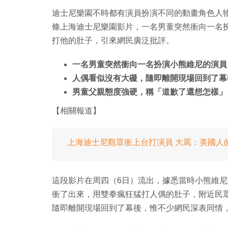
迪士尼樂園不時都有演員扮演不同的動畫角色人
條上海迪士尼樂園影片，一名男童突然衝向一名扮演小熊維
打他的肚子，引來網民廣泛批評。
一名男童突然衝向一名扮演小熊維尼的演員
人偶看似沒有大礙，隨即離開現場回到了幕
男童父親態度強硬，稱「道歉了還想怎樣」
【相關報道】
上海迪士尼觀眾衝上台打演員 大罵：美國人
這段影片在周四（6日）流出，據悉當時小熊維
衝了出來，用雙拳瘋狂猛打人偶的肚子，附近民
隨即離開現場回到了幕後，惟不少網民深表同情