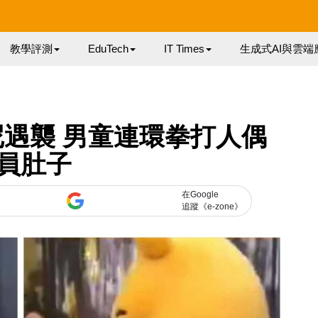
教學評測
EduTech
IT Times
生成式AI與雲端
遇襲 男童連環拳打人偶
員肚子
在Google
追蹤《e-zone》