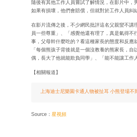
隨後有其他工作人員嘗試了解情況，在影片中，
如果有損壞，他們會賠償，但就對於工作人員糾
在影片流傳之後，不少網民批評這名父親蠻不講
員一些尊重」、「感覺他還有理了，真是氣得不
事，父母幹什麼吃的？看這種家長的態度和反應
「每個熊孩子背後就是一個沒教養的熊家長，自
偶，長大了他就能欺負同學」、「能不能讓工作
【相關報道】
上海迪士尼樂園卡通人物被扯耳 小熊登場不到 
Source：
星視頻