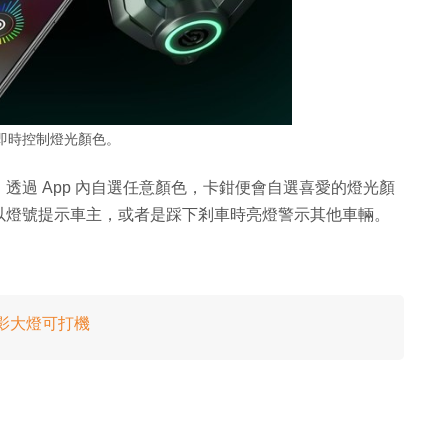
即時控制燈光顏色。
透過 App 內自選任意顏色，卡鉗便會自選喜愛的燈光顏
以燈號提示車主，或者是踩下剎車時亮燈警示其他車輛。
 投影大燈可打機