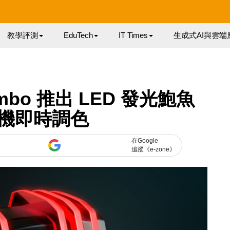
教學評測
EduTech
IT Times
生成式AI與雲端
mbo 推出 LED 發光鮑魚
機即時調色
在Google
追蹤《e-zone》