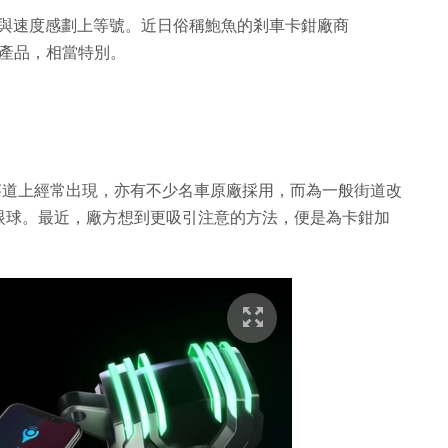
，與速度感劃上等號。近日俗稱鮑魚的剎車卡鉗廠商
鉗產品，相當特別。
在賽道上經常出現，亦有不少名車原廠採用，而為一般街道改
眼球。最近，廠方想到更吸引注意的方法，便是為卡鉗加