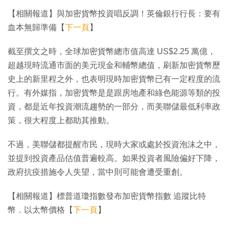
【相關報道】與加密貨幣投資唱反調！英倫銀行行長：要有
血本無歸準備【
下一頁
】
截至撰文之時，全球加密貨幣總市值高達 US$2.25 萬億，
超越現時流通市面的美元現金和輔幣總值，刷新加密貨幣歷
史上的新里程之外，也表明現時加密貨幣已有一定程度的流
行。有外媒指，加密貨幣是是跟房地產和綠色能源等類的投
資，都是近年投資潮流趨勢的一部分，而美聯儲最低利率政
策，很大程度上都助其推動。
不過，美聯儲都提醒市民，現時大家或處於投資泡沫之中，
並提到投資產品估值普遍較高。如果投資者風險偏好下降，
政府抗疫措施令人失望，當中則可能會遭受重創。
【相關報道】標普道瓊指數發布加密貨幣指數 追蹤比特
幣．以太幣價格【
下一頁
】