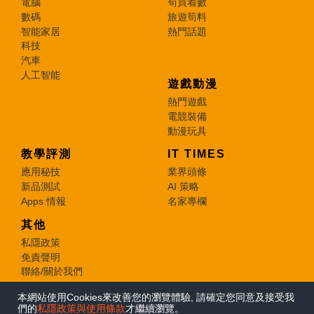
電腦
筍買着數
數碼
旅遊筍料
智能家居
熱門話題
科技
汽車
人工智能
遊戲動漫
熱門遊戲
電競裝備
動漫玩具
教學評測
IT TIMES
應用秘技
業界頭條
新品測試
AI 策略
Apps 情報
名家專欄
其他
私隱政策
免責聲明
聯絡/關於我們
本網站使用Cookies來改善您的瀏覽體驗, 請確定您同意及接受我
© 2026 e-zone. All Rights Reserved.
們的
私隱政策與使用條款
才繼續瀏覽。