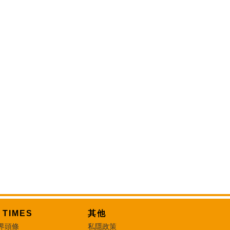
T TIMES
其他
界頭條
私隱政策