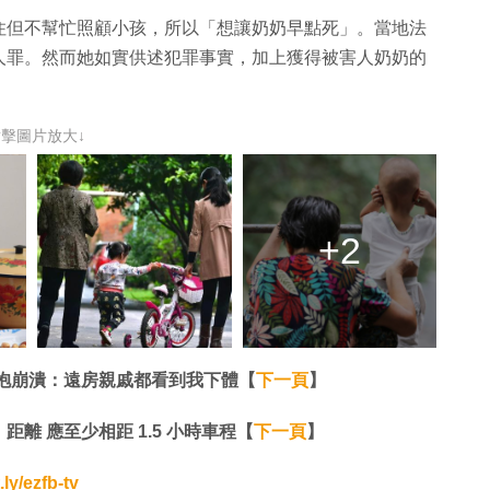
住但不幫忙照顧小孩，所以「想讓奶奶早點死」。當地法
人罪。然而她如實供述犯罪事實，加上獲得被害人奶奶的
點擊圖片放大↓
+2
抱崩潰：遠房親戚都看到我下體【
下一頁
】
離 應至少相距 1.5 小時車程【
下一頁
】
t.ly/ezfb-tv