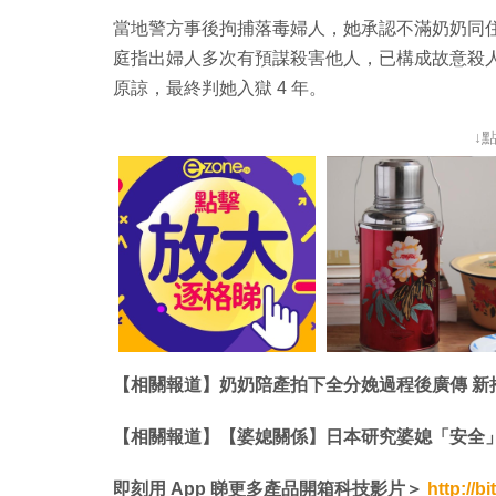
當地警方事後拘捕落毒婦人，她承認不滿奶奶同
庭指出婦人多次有預謀殺害他人，已構成故意殺
原諒，最終判她入獄 4 年。
↓
【相關報道】奶奶陪產拍下全分娩過程後廣傳 新
【相關報道】【婆媳關係】日本研究婆媳「安全」距
即刻用 App 睇更多產品開箱科技影片＞
http://bi