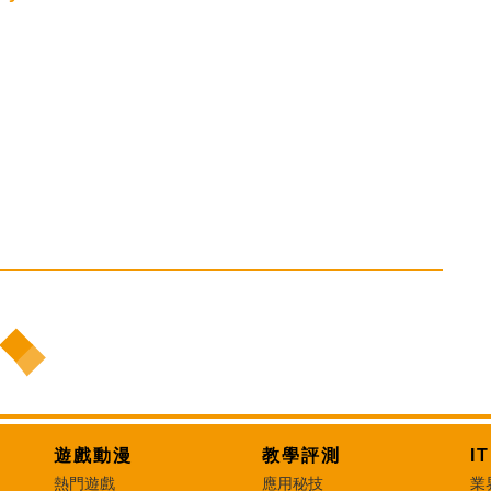
遊戲動漫
教學評測
I
熱門遊戲
應用秘技
業