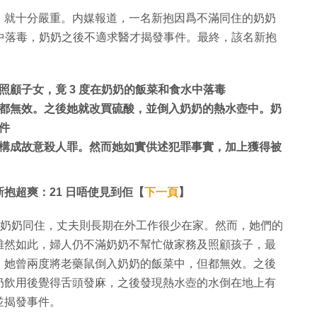
」就十分嚴重。内媒報道，一名新抱因爲不滿同住的奶奶
水中落毒，奶奶之後不適求醫才揭發事件。最終，該名新抱
顧子女，竟 3 度在奶奶的飯菜和食水中落毒
都無效。之後她就改買硫酸，並倒入奶奶的熱水壺中。奶
件
構成故意殺人罪。然而她如實供述犯罪事實，加上獲得被
抱超爽：21 日唔使見到佢【
下一頁
】
子、奶奶同住，丈夫則長期在外工作很少在家。然而，她們的
雖然如此，婦人仍不滿奶奶不幫忙做家務及照顧孩子，最
，她曾兩度將老藥鼠倒入奶奶的飯菜中，但都無效。之後
奶飲用後覺得舌頭發麻，之後發現熱水壺的水倒在地上有
並揭發事件。