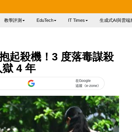
教學評測
EduTech
IT Times
生成式AI與雲端
抱起殺機！3 度落毒謀殺
獄 4 年
在Google
追蹤《e-zone》