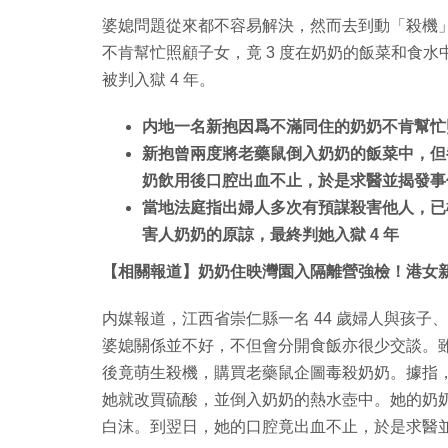
婆媳問題從來都不容易解決，然而去到動「殺機
不肯幫忙照顧子女，竟 3 度在奶奶的飯菜和食
被判入獄 4 年。
内地一名新抱因爲不滿同住的奶奶不肯幫忙照
新抱曾兩度將老藥鼠倒入奶奶的飯菜中，但
奶飲用後口腔出血不止，於是求醫並揭發事
當地法庭指出婦人多次有預謀殺害他人，已
害人奶奶的原諒，最終判她入獄 4 年
【相關報道】奶奶住映灣園入隔離營強檢！港女新
内媒報道，江西省崇仁縣一名 44 歲婦人與孩
婆媳關係並不好，不但會分開食飯亦很少交談。
後竟萌生殺機，購買老藥鼠企圖毒殺奶奶。據指
她就改買硫酸，並倒入奶奶的熱水壺中。她的奶
白沫。到翌日，她的口腔竟出血不止，於是求醫