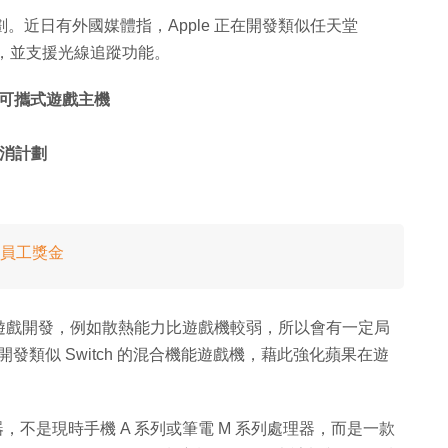
劃。近日有外國媒體指，Apple 正在開發類似任天堂
器，並支援光線追蹤功能。
 的可攜式遊戲主機
取消計劃
加新員工獎金
遊戲開發，例如散熱能力比遊戲機較弱，所以會有一定局
著手開發類似 Switch 的混合機能遊戲機，藉此強化蘋果在遊
器，不是現時手機 A 系列或筆電 M 系列處理器，而是一款