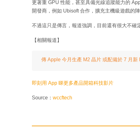
更著重 GPU 性能，甚至具備光線追蹤能力的 Appl
開發商，例如 Ubisoft 合作，擴充主機級遊戲
不過這只是傳言，報道強調，目前還有很大不確定性
【相關報道】
傳 Apple 今月生產 M2 晶片 或配備於 7 月新 
即刻用 App 睇更多產品開箱科技影片
Source：
wccftech