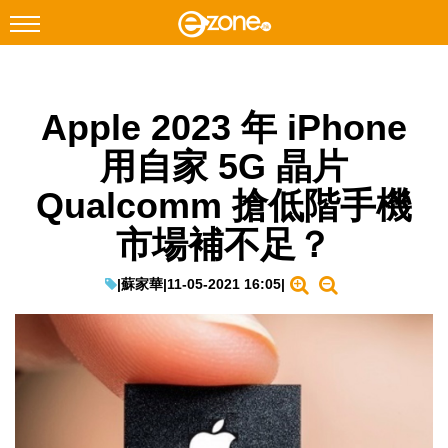
搜尋
Apple 2023 年 iPhone
Facebook
Instagram
用自家 5G 晶片
科技焦點
Qualcomm 搶低階手機
網絡生活
市場補不足？
遊戲動漫
教學評測
|
蘇家華
|
11-05-2021 16:05
|
EduTech
IT Times
生成式AI與雲端應用
Enterprise Digital Transformation