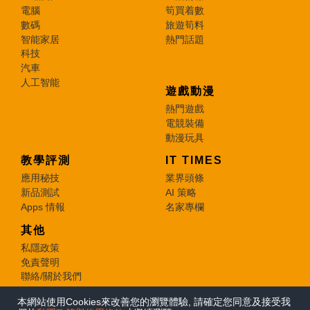
電腦
筍買着數
數碼
旅遊筍料
智能家居
熱門話題
科技
汽車
人工智能
遊戲動漫
熱門遊戲
電競裝備
動漫玩具
教學評測
IT TIMES
應用秘技
業界頭條
新品測試
AI 策略
Apps 情報
名家專欄
其他
私隱政策
免責聲明
聯絡/關於我們
本網站使用Cookies來改善您的瀏覽體驗, 請確定您同意及接受我
© 2026 e-zone. All Rights Reserved.