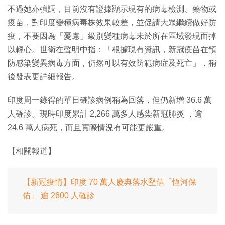
不過她亦強調，目前沒有證據顯示現有的病毒檢測、藥物或
疫苗，對印度變種病毒株效果較差，並促請大眾繼續做好防
疫，不要因為「憂慮」級別變種病毒未於所在區域發現而掉
以輕心。世衛在聲明中指：「根據現有資訊，新冠疫苗在預
防感染變異病毒方面，仍然可以有效防範病症及死亡」，稍
後發表更詳細報告。
印度周一錄得的單日確診病例稍為回落，但仍新增 36.6 萬
人確診。現時印度累計 2,266 萬多人感染新冠肺炎 ，逾
24.6 萬人病死，而且實際情況有可能更嚴重。
【相關報道】
【新冠疫情】印度 70 萬人慶典落水堅信「恆河保
佑」 逾 2600 人確診