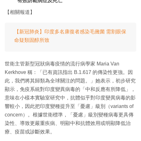
有效防範病症及死亡
【相關報道】
【新冠肺炎】印度多名康復者感染毛黴菌 需割眼保
命疑類固醇所致
世衛主管新型冠狀病毒疫情的流行病學家 Maria Van
Kerkhove 稱：「已有資訊指出 B.1.617 的傳染性更強。因
此，我們將其歸類為全球關注的問題。」她表示，初步研究
顯示，免疫系統對印度變異病毒的「中和反應有所降低」，
意味在小樣本實驗室研究中，抗體似乎對印度變異病毒的影
響較小，因此把印度變種提升至「憂慮」級別（variants of
concern）。根據世衛標準，「憂慮」級別變種病毒更具傳
染性、導致更嚴重疾病、明顯中和抗體效用或明顯降低治
療、疫苗或診斷效果。