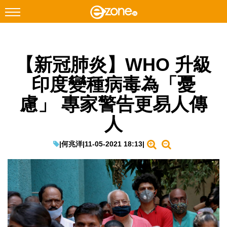
搜尋
【新冠肺炎】WHO 升級
Facebook
Instagram
印度變種病毒為「憂
科技焦點
慮」 專家警告更易人傳
網絡生活
人
遊戲動漫
教學評測
|
何兆洋
|
11-05-2021 18:13
|
EduTech
IT Times
生成式AI與雲端應用
Enterprise Digital Transformation