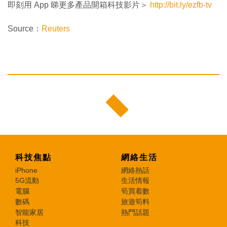
即刻用 App 睇更多產品開箱科技影片＞
http://bit.ly/ezfb-tv
Source：
Reuters
科技焦點
網絡生活
iPhone
網絡熱話
5G流動
生活情報
電腦
筍買着數
數碼
旅遊筍料
智能家居
熱門話題
科技