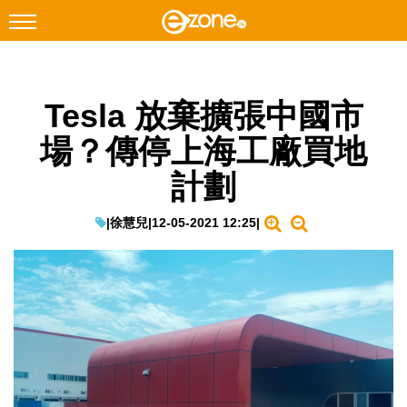
搜尋
Tesla 放棄擴張中國市
Facebook
Instagram
場？傳停上海工廠買地
科技焦點
計劃
網絡生活
遊戲動漫
|
徐慧兒
|
12-05-2021 12:25
|
教學評測
EduTech
IT Times
生成式AI與雲端應用
Enterprise Digital Transformation