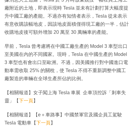
廠附近的土地，即表示現時 Tesla 並未有計劃打算大幅度提
升中國工廠的產能。不過亦有知情者表示，Tesla 從未表示
有意收購該幅地皮，因該地皮面積僅得現工廠的一半，估計
收購地皮後可額外增加 20 萬至 30 萬輛車的產能。
早前，Tesla 曾考慮將在中國工廠生產的 Model 3 車型出口
至美國在內的不同國家。現時，Tesla 在中國生產的 Model
3 車型也有會出口至歐洲。不過，因美國推行對中國進口電
動車需收取 25% 的關稅，使 Tesla 不得不重新調整中國工
廠製造的車輛在全球生產所佔的比例。
【相關報道】女子闖上海 Tesla 車展 企車頂控訴「剎車失
靈」【
下一頁
】
【相關報道】【e＋車路事】中國禁軍官及國企員工駕駛
Tesla 電動車【
下一頁
】