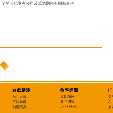
。至於其他兩家公司及華為則未有回應事件。
遊戲動漫
教學評測
I
熱門遊戲
應用秘技
業
電競裝備
新品測試
AI
動漫玩具
Apps 情報
名