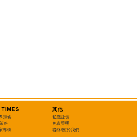
T TIMES
其他
界頭條
私隱政策
 策略
免責聲明
家專欄
聯絡/關於我們