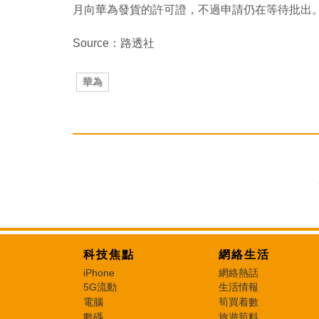
月向華為發貨的許可證，不過申請仍在等待批出
Source：路透社
華為
科技焦點
網絡生活
iPhone
網絡熱話
5G流動
生活情報
電腦
筍買着數
數碼
旅遊筍料