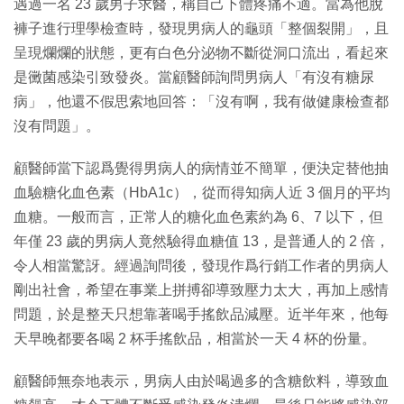
遇過一名 23 歲男子求醫，稱自己下體疼痛不適。當為他脫
褲子進行理學檢查時，發現男病人的龜頭「整個裂開」，且
呈現爛爛的狀態，更有白色分泌物不斷從洞口流出，看起來
是黴菌感染引致發炎。當顧醫師詢問男病人「有沒有糖尿
病」，他還不假思索地回答：「沒有啊，我有做健康檢查都
沒有問題」。
顧醫師當下認爲覺得男病人的病情並不簡單，便決定替他抽
血驗糖化血色素（HbA1c），從而得知病人近 3 個月的平均
血糖。一般而言，正常人的糖化血色素約為 6、7 以下，但
年僅 23 歲的男病人竟然驗得血糖值 13，是普通人的 2 倍，
令人相當驚訝。經過詢問後，發現作爲行銷工作者的男病人
剛出社會，希望在事業上拼搏卻導致壓力太大，再加上感情
問題，於是整天只想靠著喝手搖飲品減壓。近半年來，他每
天早晚都要各喝 2 杯手搖飲品，相當於一天 4 杯的份量。
顧醫師無奈地表示，男病人由於喝過多的含糖飲料，導致血