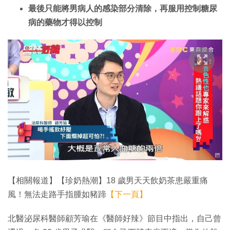
最後只能將男病人的感染部分清除，再服用控制糖尿
病的藥物才得以控制
【相關報道】【珍奶熱潮】18 歲男天天飲奶茶患嚴重痛
風！無法走路手指腫如豬蹄
【下一頁】
北醫泌尿科醫師顧芳瑜在《醫師好辣》節目中指出，自己曾