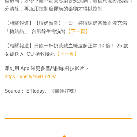
糖飆高，才令下體不斷受感染發炎潰爛，最後只能將感染部
分清除，再服用控制糖尿病的藥物才得以控制。
【相關報道】【珍奶熱潮】一日一杯珍珠奶茶致血液充滿
「糖結晶」 台男餘生需洗腎
【下一頁】
【相關報道】日飲一杯奶茶致血糖遠超正常 10 倍！ 25 歲
女被送入 ICU 搶救險死
【下一頁】
即刻用 App 睇更多產品開箱科技影片＞
https：//bit.ly/3wBb2QV
Source： ETtoday、《醫師好辣》