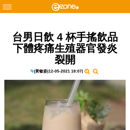
搜尋
台男日飲 4 杯手搖飲品
Facebook
Instagram
下體疼痛生殖器官發炎
科技焦點
裂開
網絡生活
遊戲動漫
|
黃敏姿
|
12-05-2021 18:07
|
教學評測
EduTech
IT Times
生成式AI與雲端應用
Enterprise Digital Transformation