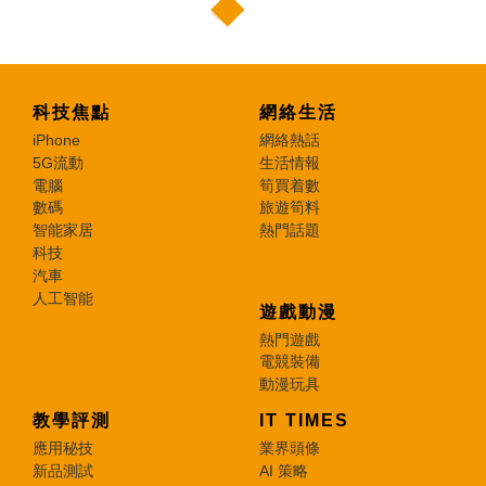
科技焦點
網絡生活
iPhone
網絡熱話
5G流動
生活情報
電腦
筍買着數
數碼
旅遊筍料
智能家居
熱門話題
科技
汽車
人工智能
遊戲動漫
熱門遊戲
電競裝備
動漫玩具
教學評測
IT TIMES
應用秘技
業界頭條
新品測試
AI 策略