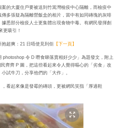
個案的大廈住戶要被送到竹篙灣檢疫中心隔離，而檢疫中
瘋傳多張疑為隔離營飯盒的相片，當中有如同磚塊的灰啡
，據悉部分檢疫人士更集體出現食物中毒。有網民發揮創
起來更吸引！
抱超爽：21 日唔使見到佢
【下一頁】
otoshop 令 D 嘢食睇落賣相好少少」為題發文，附上
民齊齊 P 圖，把這些看起來令人覺得嘔心的「劣食」改
」小試牛刀，分享他們的「大作」。
」，看起來像是發霉的磚頭，更被網民笑指「厚過鞋