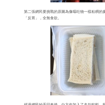
第二張網民要挑戰的原圖為像嘔吐物一樣粘稠的
「反胃」，全無食欲。
經過網民妙手回春後，白方包加入了各款餡料，