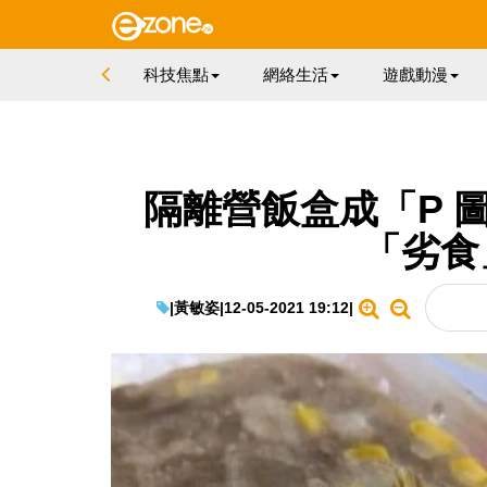
科技焦點
網絡生活
遊戲動漫
隔離營飯盒成「P 
「劣食
|
黃敏姿
|
12-05-2021 19:12
|