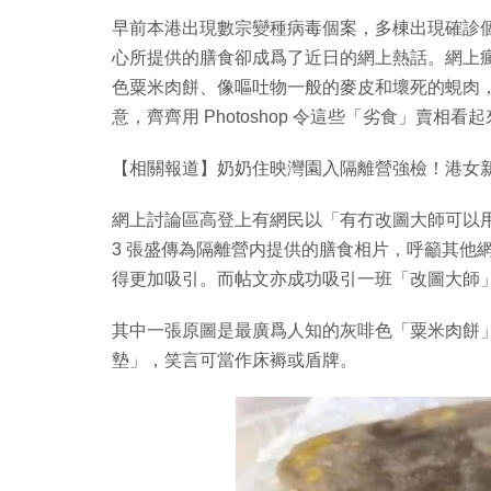
早前本港出現數宗變種病毒個案，多棟出現確診
心所提供的膳食卻成爲了近日的網上熱話。網上
色粟米肉餅、像嘔吐物一般的麥皮和壞死的蜆肉
意，齊齊用 Photoshop 令這些「劣食」賣相看
【相關報道】奶奶住映灣園入隔離營強檢！港女新
網上討論區高登上有網民以「有冇改圖大師可以用 ph
3 張盛傳為隔離營内提供的膳食相片，呼籲其他網
得更加吸引。而帖文亦成功吸引一班「改圖大師
其中一張原圖是最廣爲人知的灰啡色「粟米肉餅
墊」，笑言可當作床褥或盾牌。