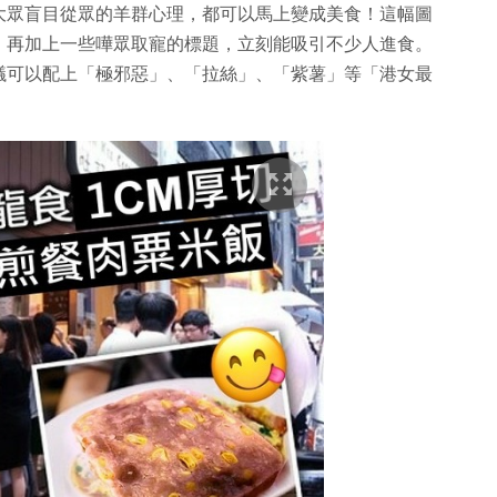
大眾盲目從眾的羊群心理，都可以馬上變成美食！這幅圖
，再加上一些嘩眾取寵的標題，立刻能吸引不少人進食。
議可以配上「極邪惡」、「拉絲」、「紫薯」等「港女最