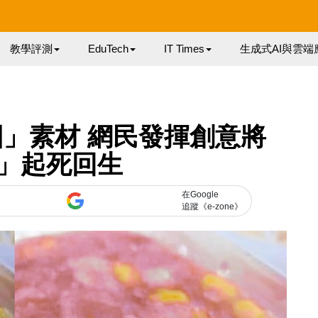
教學評測
EduTech
IT Times
生成式AI與雲端
圖」素材 網民發揮創意將
」起死回生
在Google
追蹤《e-zone》