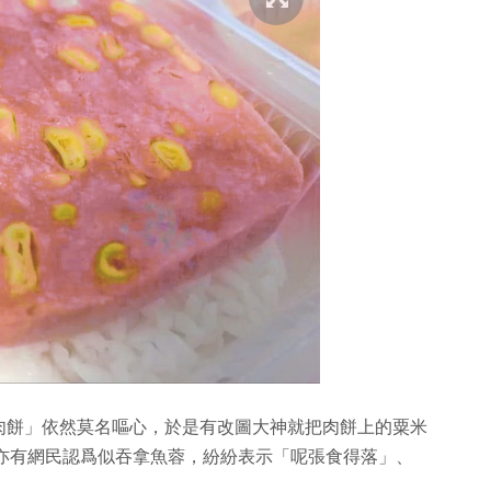
肉餅」依然莫名嘔心，於是有改圖大神就把肉餅上的粟米
，亦有網民認爲似吞拿魚蓉，紛紛表示「呢張食得落」、