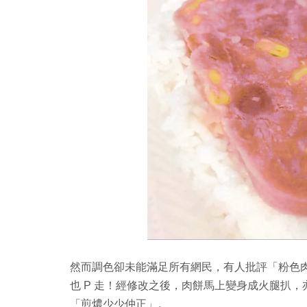
然而調色卻未能滿足所有網民，有人批評「粉色
也 P 走！經修改之後，肉餅馬上變身成火腿扒
「煎燶少少仲正」。