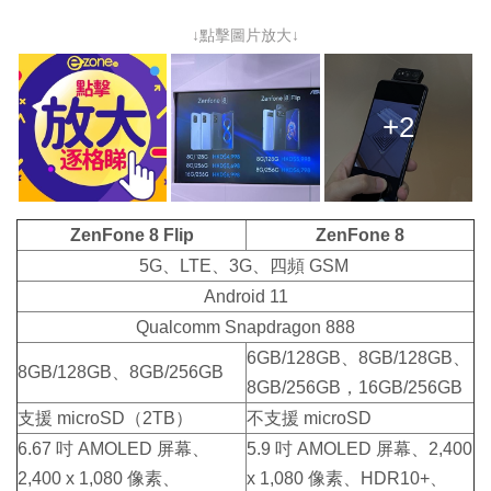
↓點擊圖片放大↓
+2
ZenFone 8 Flip
ZenFone 8
5G、LTE、3G、四頻 GSM
Android 11
Qualcomm Snapdragon 888
6GB/128GB、8GB/128GB、
8GB/128GB、8GB/256GB
8GB/256GB，16GB/256GB
支援 microSD（2TB）
不支援 microSD
6.67 吋 AMOLED 屏幕、
5.9 吋 AMOLED 屏幕、2,400
2,400 x 1,080 像素、
x 1,080 像素、HDR10+、