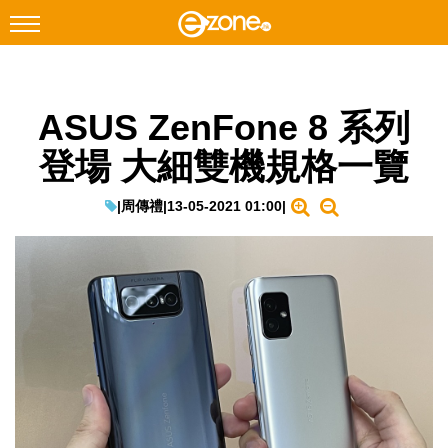
搜尋
ASUS ZenFone 8 系列
Facebook
Instagram
登場 大細雙機規格一覽
科技焦點
網絡生活
|
周傳禮
|
13-05-2021 01:00
|
遊戲動漫
教學評測
EduTech
IT Times
生成式AI與雲端應用
Enterprise Digital Transformation