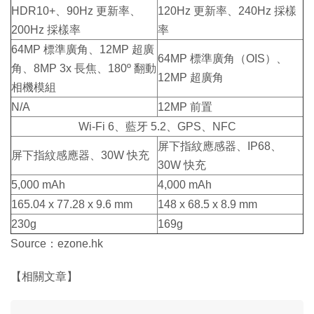
HDR10+、90Hz 更新率、
120Hz 更新率、240Hz 採樣
200Hz 採樣率
率
64MP 標準廣角、12MP 超廣
64MP 標準廣角（OIS）、
角、8MP 3x 長焦、180º 翻動
12MP 超廣角
相機模組
N/A
12MP 前置
Wi-Fi 6、藍牙 5.2、GPS、NFC
屏下指紋應感器、IP68、
屏下指紋感應器、30W 快充
30W 快充
5,000 mAh
4,000 mAh
165.04 x 77.28 x 9.6 mm
148 x 68.5 x 8.9 mm
230g
169g
Source：ezone.hk
【相關文章】