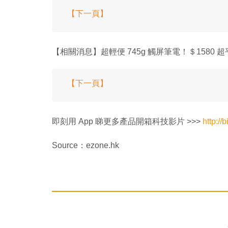
【下一頁】
【相關消息】超輕便 745g 觸屏筆電！＄1580 
【下一頁】
即刻用 App 睇更多產品開箱科技影片 >>>
http://b
Source：ezone.hk