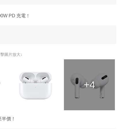
00W PD 充電！
點擊圖片放大↓
+4
至半價！