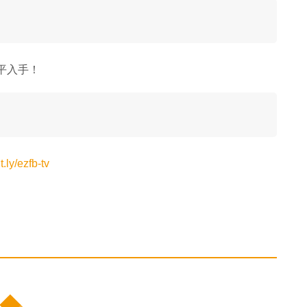
超平入手！
it.ly/ezfb-tv