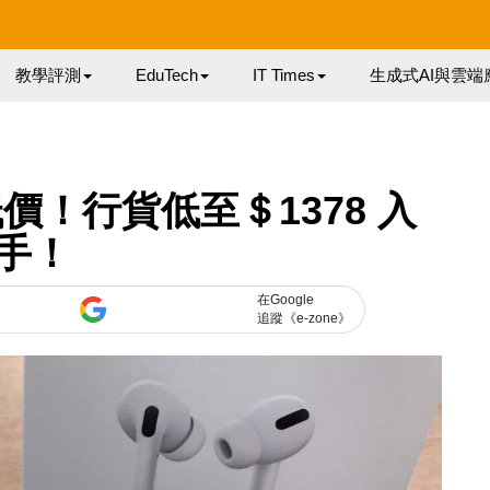
教學評測
EduTech
IT Times
生成式AI與雲端
破新低價！行貨低至＄1378 入
手！
在Google
追蹤《e-zone》