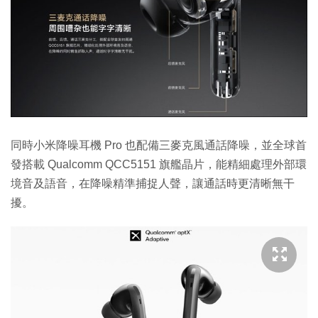
同時小米降噪耳機 Pro 也配備三麥克風通話降噪，並全球首
發搭載 Qualcomm QCC5151 旗艦晶片，能精細處理外部環
境音及語音，在降噪精準捕捉人聲，讓通話時更清晰無干
擾。