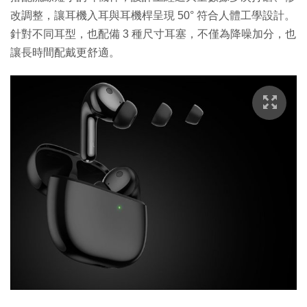
改調整，讓耳機入耳與耳機桿呈現 50° 符合人體工學設計。
針對不同耳型，也配備 3 種尺寸耳塞，不僅為降噪加分，也
讓長時間配戴更舒適。