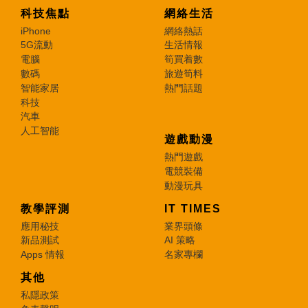
科技焦點
網絡生活
iPhone
網絡熱話
5G流動
生活情報
電腦
筍買着數
數碼
旅遊筍料
智能家居
熱門話題
科技
汽車
人工智能
遊戲動漫
熱門遊戲
電競裝備
動漫玩具
教學評測
IT TIMES
應用秘技
業界頭條
新品測試
AI 策略
Apps 情報
名家專欄
其他
私隱政策