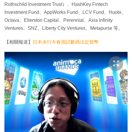
Rothschild Investment Trust）、HashKey Fintech
Investment Fund、AppWorks Fund、LCV Fund、Huobi、
Octava、Ellerston Capital、Perennial、Axia Infinity
Ventures、SNZ、Liberty City Ventures、Metapurse 等。
【相關報道】
日本央行今春測試數碼法定貨幣