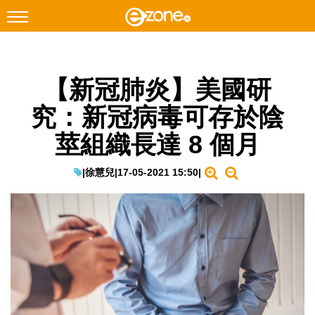
搜尋
【新冠肺炎】美國研
Facebook
Instagram
究：新冠病毒可存於陰
科技焦點
莖組織長達 8 個月
網絡生活
遊戲動漫
|
徐慧兒
|
17-05-2021 15:50
|
教學評測
EduTech
IT Times
生成式AI與雲端應用
Enterprise Digital Transformation