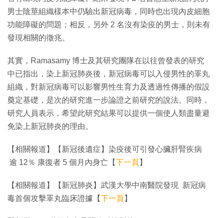
男士陰莖組織樣本中仍驗出新冠病毒，同時也出現內皮細胞
功能障礙的問題；相反，另外 2 名沒有染疫的男士，則未有
發現相關的徵兆。
其實，Ramasamy 博士及其研究團隊在以往曾發表的研究
中已指出，染上新冠肺炎後，新冠病毒可以入侵男性的睪丸
組織，對新冠病毒可以影響男性生育力及透過性傳播的假設
奠定基礎，是次的研究進一步論證之前研究的說法。同時，
研究人員表示，希望此研究結果可以提供一個使人類盡量避
免染上新冠肺炎的理由。
【相關報道】【新冠後遺症】染疫後可引發心臟肝腎疾病
逾 12％ 康復者 5 個月內身亡【
下一頁
】
【相關報道】【新冠肺炎】武漢大學中南醫院發現 新冠病
毒首個攻擊睪丸臨床證據【
下一頁
】