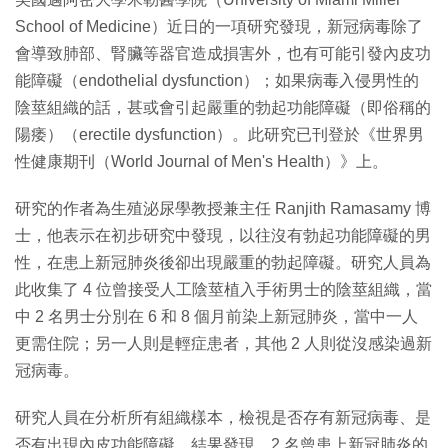
School of Medicine）近日的一項研究發現，新冠病毒除了
會導致肺部、腎臟等器官造成損害外，也有可能引發內皮功
能障礙（endothelial dysfunction）；如果病毒入侵男性的
陰莖組織的話，甚或會引起嚴重的勃起功能障礙（即俗稱的
陽痿）（erectile dysfunction）。此研究已刊登於《世界男
性健康期刊（World Journal of Men's Health）》上。
研究的作者為生殖泌尿學教授兼主任 Ranjith Ramasamy 博
士，他表示在初步研究中發現，以往沒有勃起功能障礙的男
性，在患上新冠肺炎後卻出現嚴重的勃起障礙。研究人員為
此收集了 4 位曾接受人工陰莖植入手術男士的陰莖組織，當
中 2 名男士分別在 6 和 8 個月前染上新冠肺炎，當中一人
更需住院；另一人則是輕症患者，其他 2 人則從沒感染過新
冠病毒。
研究人員在分析所有組織樣本，檢視是否存有新冠病毒、是
否有出現內皮功能障礙。結果發現，2 名曾患上新冠肺炎的