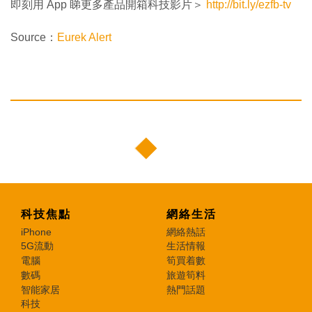
即刻用 App 睇更多產品開箱科技影片＞
http://bit.ly/ezfb-tv
Source：
Eurek Alert
科技焦點
網絡生活
iPhone
網絡熱話
5G流動
生活情報
電腦
筍買着數
數碼
旅遊筍料
智能家居
熱門話題
科技