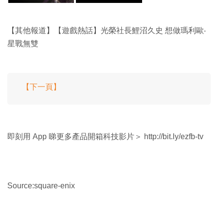
【其他報道】【遊戲熱話】光榮社長鯉沼久史 想做瑪利歐‧
星戰無雙
【下一頁】
即刻用 App 睇更多產品開箱科技影片＞ http://bit.ly/ezfb-tv
Source:square-enix