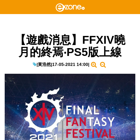
【遊戲消息】FFXIV曉
月的終焉‧PS5版上線
|
黃浩然
|
17-05-2021 14:00
|