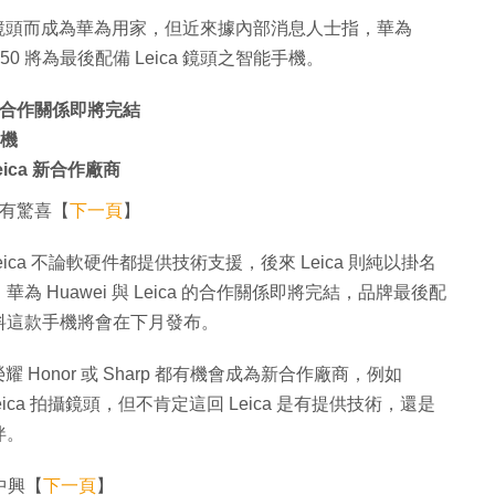
a 鏡頭而成為華為用家，但近來據內部消息人士指，華為
 P50 將為最後配備 Leica 鏡頭之智能手機。
ca 合作關係即將完結
手機
eica 新合作廠商
效果有驚喜【
下一頁
】
，Leica 不論軟硬件都提供技術支援，後來 Leica 則純以掛名
Huawei 與 Leica 的合作關係即將完結，品牌最後配
界預料這款手機將會在下月發布。
 Honor 或 Sharp 都有機會成為新合作廠商，例如
Leica 拍攝鏡頭，但不肯定這回 Leica 是有提供技術，還是
伴。
中興【
下一頁
】