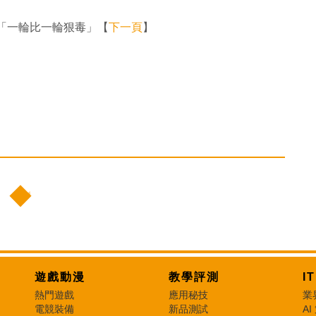
「一輪比一輪狠毒」【
下一頁
】
遊戲動漫
教學評測
I
熱門遊戲
應用秘技
業
電競裝備
新品測試
AI