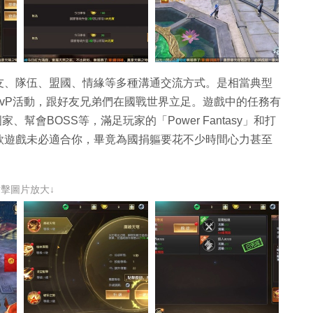
友、隊伍、盟國、情緣等多種溝通交流方式。是相當典型
PvP活動，跟好友兄弟們在國戰世界立足。遊戲中的任務有
幫會BOSS等，滿足玩家的「Power Fantasy」和打
款遊戲未必適合你，畢竟為國捐軀要花不少時間心力甚至
點擊圖片放大↓