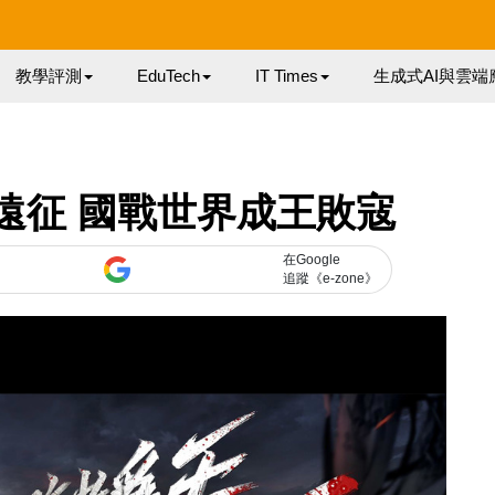
教學評測
EduTech
IT Times
生成式AI與雲端
遠征 國戰世界成王敗寇
在Google
追蹤《e-zone》