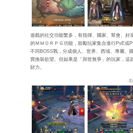
遊戲的社交功能繁多，有指揮、國家、幫會、好
的ＭＭＯＲＰＧ功能，鼓勵玩家集合進行PvE或
不同BOSS戰，分成個人、世界、西域、專屬、國家、
寶換裝欲望。但如果是「與世無爭」的玩家，這
財力。
↓