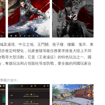
+2
王城及邊境、中立之地、玉門關、燕子樓、樓蘭、鬼市、東
間亦會定時變化，玩家會隨等級任務要求推進大陸上不同
會戰等大型活動，它是《王者遠征》的特色玩法之一。國
合，奪旗玩法和占領龍柱等攻防戰，要全服的同國玩家合
點擊圖片放大↓