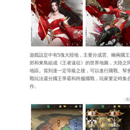
遊戲設定中有5塊大陸地，主要分成雲、幽兩國
郊和東島組成《王者遠征》的世界地圖，大陸之
地區。當到達一定等級之後，可以進行國戰、幫
戰玩法還分國王爭霸和跨服國戰，玩家要定時集
作。
↓