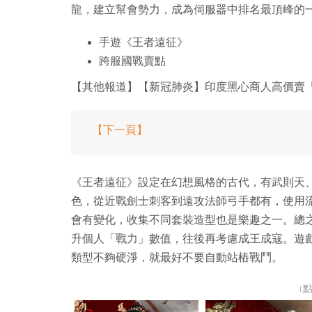
龍，建立幫會勢力，成為伺服器中排名最頂峰的
手遊《王者遠征》
跨服國戰賣點
【其他報道】【新冠肺炎】印度黑心商人高價賣
【下一頁】
《王者遠征》設定在幻想風格的古代，有武則天
色，從近戰劍士刺客到遠攻法師弓手都有，使用
會有變化，收集不同套裝造型也是樂趣之一。總
升個人「戰力」數值，往後再考慮成王成寇。遊戲
類型不夠硬淨，就最好不要自動站樁戰鬥。
↓