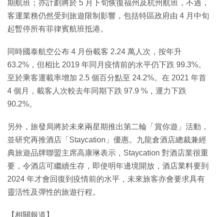
期航班；亦計劃將於 5 月下旬恢復福州及杭州航班，不過，
客運業務仍然受到旅遊限制影響，包括特區政府由 4 月中旬
起暫停所有菲律賓航班抵港。
同時國泰航空公布 4 月份載客 2.24 萬人次，按年升
63.2%，但相比 2019 年同月疫情前的水平仍下跌 99.3%。
至於乘客運載率增加 2.5 個百分點至 24.2%。在 2021 年首
4 個月，載客人次較去年同期下跌 97.9 %，運力下跌
90.2%。
另外，旅發局將於未來兩星期推出第二輪「賞你遊」活動，
並研究再推酒店「Staycation」優惠。九龍倉酒店總裁兼經
典旅遊品牌聯盟主席高康琳表示，Staycation 對酒店業很重
要，令酒店可繼續生存，即使明年邊境開放，酒店業料要到
2024 年才會回復到疫情前的水平，未來旅客亦會要求具有
靈活性及彈性的旅遊行程。
【相關報道】