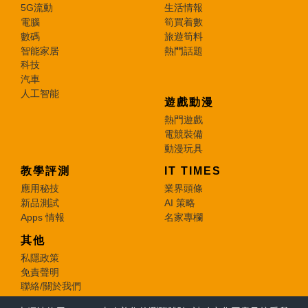
5G流動
生活情報
電腦
筍買着數
數碼
旅遊筍料
智能家居
熱門話題
科技
汽車
人工智能
遊戲動漫
熱門遊戲
電競裝備
動漫玩具
教學評測
IT TIMES
應用秘技
業界頭條
新品測試
AI 策略
Apps 情報
名家專欄
其他
私隱政策
免責聲明
聯絡/關於我們