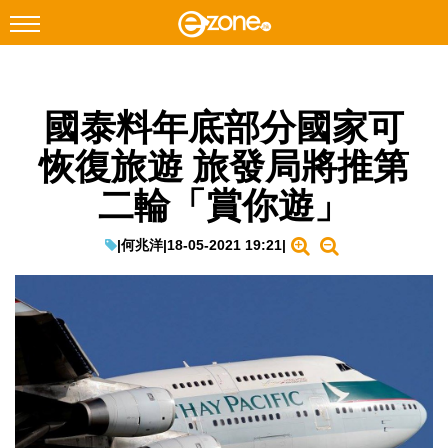
搜尋
國泰料年底部分國家可
Facebook
Instagram
恢復旅遊 旅發局將推第
科技焦點
二輪「賞你遊」
網絡生活
遊戲動漫
|
何兆洋
|
18-05-2021 19:21
|
教學評測
EduTech
IT Times
生成式AI與雲端應用
Enterprise Digital Transformation