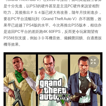
是十分先進，以PS3的硬件甚至是主流PC硬件來說皆相對
吃力，其後推出ＰＳ４版已經大有改善，隨年月技術進步，
要在PC平台流暢玩到《Grand Theft Auto V》亦不困難，效
果早已超越了PS4版的水平。今次再推出PS5版本，相信亦
是追回PC平台的差距跑4K 60FPS，反而更令玩家期望有
PS5特別支援，例如３Ｄ耳機音效、備觸覺回饋、自適應扳
機等效果。