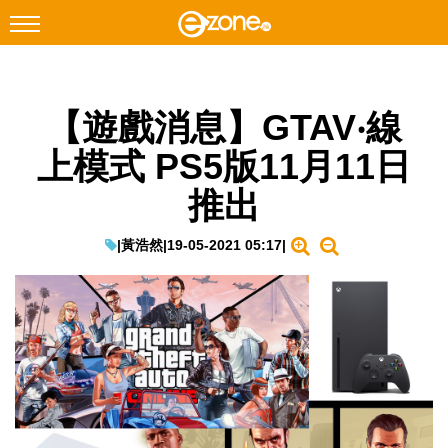
搜尋
【遊戲消息】GTAV‧線
Facebook
Instagram
上模式 PS5版11月11日
科技焦點
推出
網絡生活
遊戲動漫
|
黃浩然
|
19-05-2021 05:17
|
教學評測
EduTech
IT Times
生成式AI與雲端應用
Enterprise Digital Transformation