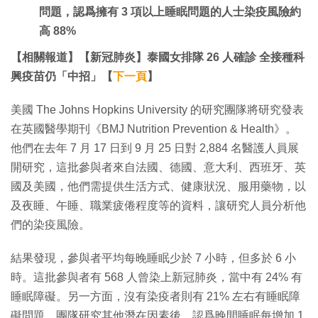
問題，認爲擁有 3 項以上睡眠問題的人士染疫風險約
高 88%
【相關報道】【新冠肺炎】泰國女排隊 26 人確診 全接種科
興疫苗仍「中招」【
下一頁
】
美國 The Johns Hopkins University 的研究團隊將研究發表
在英國醫學期刊《BMJ Nutrition Prevention & Health》。
他們在去年 7 月 17 日到 9 月 25 日對 2,884 名醫護人員展
開研究，這批參與者來自法國、德國、意大利、西班牙、英
國及美國，他們需提供生活方式、健康狀況、服用藥物，以
及夜睡、午睡、職業疲倦程度等的資料，讓研究人員分析他
們的染疫風險。
結果發現，參與者平均每晚睡眠少於 7 小時，但多於 6 小
時。這批參與者有 568 人曾染上新冠肺炎，當中有 24% 有
睡眠障礙。另一方面，沒有染疫者則有 21% 左右有睡眠障
礙問題。團隊研究其他潛在因素後，認爲晚間睡眠每增加 1