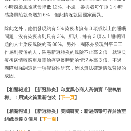
小時感染風險就會降低 12%。不過，參與者每午睡 1 小時
感染風險就會增加 6%，但此情況就因國家而異。
除此之外，他們發現約有 5% 染疫者擁有 3 項或以上的睡眠
問題，沒有染疫者則只有 3%。所以，擁有 3 項以上睡眠問
題的人士染疫風險約高 88%。另外，團隊亦發現對平日工
作感到疲倦的人，罹患新冠肺炎的風險不止高 2 倍，就連染
疫後病情較嚴重及需治療更長時間的情況亦高 3 倍。不過，
團隊就強調這是一項觀察性研究，所以無法確定情況背後的
成因。
【相關報道】【新冠肺炎】印度黑心商人高價賣「假氧氣
樽」！用滅火筒重新包裝【
下一頁
】
【相關報道】【新冠肺炎】美國研究：新冠病毒可存於陰莖
組織長達 8 個月【
下一頁
】​​​​​​​