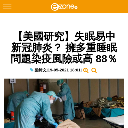
搜尋
【美國研究】失眠易中
Facebook
Instagram
新冠肺炎？ 擁多重睡眠
科技焦點
問題染疫風險或高 88％
網絡生活
遊戲動漫
|
梁綺文
|
19-05-2021 18:01
|
教學評測
EduTech
IT Times
生成式AI與雲端應用
Enterprise Digital Transformation