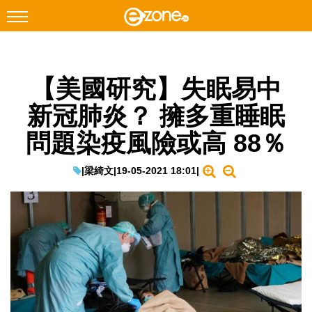
搜尋
【美國研究】失眠易中
Facebook
Instagram
新冠肺炎？ 擁多重睡眠
科技焦點
問題染疫風險或高 88％
網絡生活
遊戲動漫
|
梁綺文
|
19-05-2021 18:01
|
教學評測
EduTech
IT Times
生成式AI與雲端應用
Enterprise Digital Transformation