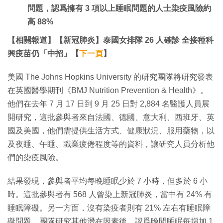
問題，認爲擁有 3 項以上睡眠問題的人士染疫風險約
高 88%
【相關報道】【新冠肺炎】泰國女排隊 26 人確診 全接種科
興疫苗仍「中招」【
下一頁
】
美國 The Johns Hopkins University 的研究團隊將研究發表
在英國醫學期刊《BMJ Nutrition Prevention & Health》。
他們在去年 7 月 17 日到 9 月 25 日對 2,884 名醫護人員展
開研究，這批參與者來自法國、德國、意大利、西班牙、英
國及美國，他們需提供生活方式、健康狀況、服用藥物，以
及夜睡、午睡、職業疲倦程度等的資料，讓研究人員分析他
們的染疫風險。
結果發現，參與者平均每晚睡眠少於 7 小時，但多於 6 小
時。這批參與者有 568 人曾染上新冠肺炎，當中有 24% 有
睡眠障礙。另一方面，沒有染疫者則有 21% 左右有睡眠障
礙問題。團隊研究其他潛在因素後，認爲晚間睡眠每增加 1