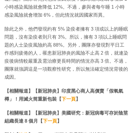
小時感染風險就會降低 12%。不過，參與者每午睡 1 小時
感染風險就會增加 6%，但此情況就因國家而異。
除此之外，他們發現約有 5% 染疫者擁有 3 項或以上的睡眠
問題，沒有染疫者則只有 3%。所以，擁有 3 項以上睡眠問
題的人士染疫風險約高 88%。另外，團隊亦發現對平日工
作感到疲倦的人，罹患新冠肺炎的風險不止高 2 倍，就連染
疫後病情較嚴重及需治療更長時間的情況亦高 3 倍。不過，
團隊就強調這是一項觀察性研究，所以無法確定情況背後的
成因。
【相關報道】【新冠肺炎】印度黑心商人高價賣「假氧氣
樽」！用滅火筒重新包裝【
下一頁
】
【相關報道】【新冠肺炎】美國研究：新冠病毒可存於陰莖
組織長達 8 個月【
下一頁
】​​​​​​​