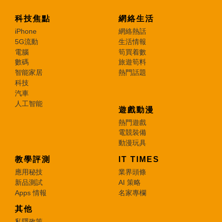
科技焦點
網絡生活
iPhone
網絡熱話
5G流動
生活情報
電腦
筍買着數
數碼
旅遊筍料
智能家居
熱門話題
科技
汽車
人工智能
遊戲動漫
熱門遊戲
電競裝備
動漫玩具
教學評測
IT TIMES
應用秘技
業界頭條
新品測試
AI 策略
Apps 情報
名家專欄
其他
私隱政策