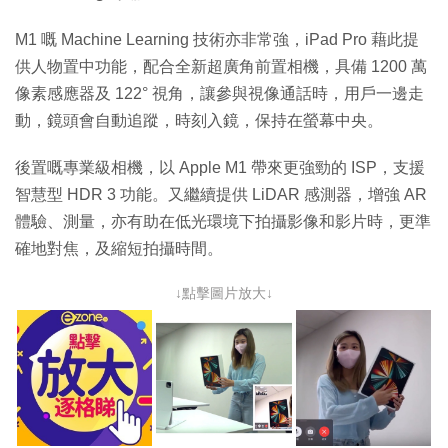
M1 嘅 Machine Learning 技術亦非常強，iPad Pro 藉此提
供人物置中功能，配合全新超廣角前置相機，具備 1200 萬
像素感應器及 122° 視角，讓參與視像通話時，用戶一邊走
動，鏡頭會自動追蹤，時刻入鏡，保持在螢幕中央。
後置嘅專業級相機，以 Apple M1 帶來更強勁的 ISP，支援
智慧型 HDR 3 功能。又繼續提供 LiDAR 感測器，增強 AR
體驗、測量，亦有助在低光環境下拍攝影像和影片時，更準
確地對焦，及縮短拍攝時間。
↓點擊圖片放大↓