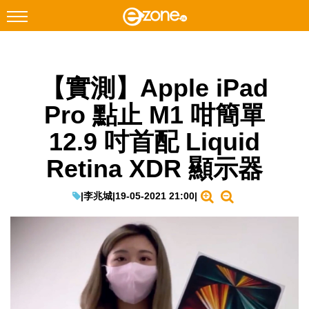
搜尋
【實測】Apple iPad
Facebook
Instagram
Pro 點止 M1 咁簡單
科技焦點
12.9 吋首配 Liquid
網絡生活
Retina XDR 顯示器
遊戲動漫
教學評測
|
李兆城
|
19-05-2021 21:00
|
EduTech
IT Times
生成式AI與雲端應用
Enterprise Digital Transformation