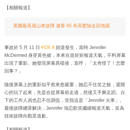
【相關報道】
英國最高過山車故障 遊客 65 米高驚險走回地面
事故於 5 月 11 日
FOX 9
頻道發生，當時 Jennifer
McDermed 身穿黃色裙，本來在規矩矩報道天氣，不料屏幕
出現了重影。她發現屏幕異樣後，直呼：「太奇怪了！怎麼
回事？」
隨後屏幕上的重影似乎愈來愈嚴重，她忍不住笑之餘，還開
心的玩了起來，先是在從屏幕前走過，然後又手舞足蹈。台
下的工作人員也忍不住調侃，笑指這是「Jennifer 火車」。
最後故障總算解決，Jennifer 強忍歡笑繼續報道天氣，並為
技術故障向觀眾道歉。
【相關報道】