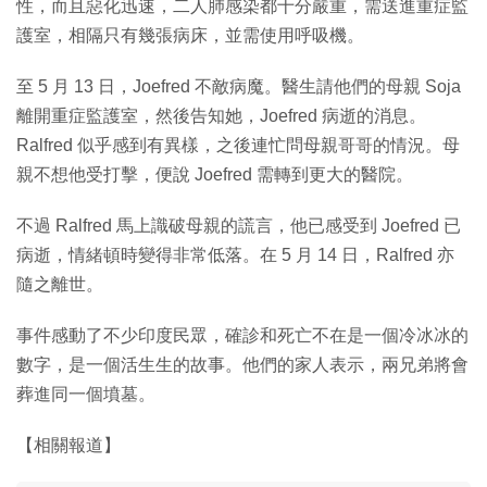
性，而且惡化迅速，二人肺感染都十分嚴重，需送進重症監
護室，相隔只有幾張病床，並需使用呼吸機。
至 5 月 13 日，Joefred 不敵病魔。醫生請他們的母親 Soja
離開重症監護室，然後告知她，Joefred 病逝的消息。
Ralfred 似乎感到有異樣，之後連忙問母親哥哥的情況。母
親不想他受打擊，便說 Joefred 需轉到更大的醫院。
不過 Ralfred 馬上識破母親的謊言，他已感受到 Joefred 已
病逝，情緒頓時變得非常低落。在 5 月 14 日，Ralfred 亦
隨之離世。
事件感動了不少印度民眾，確診和死亡不在是一個冷冰冰的
數字，是一個活生生的故事。他們的家人表示，兩兄弟將會
葬進同一個墳墓。
【相關報道】