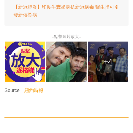
【新冠肺炎】印度牛糞塗身抗新冠病毒 醫生指可引
發新傳染病
↓點擊圖片放大↓
+4
Source：
紐約時報