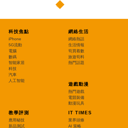
科技焦點
網絡生活
iPhone
網絡熱話
5G流動
生活情報
電腦
筍買着數
數碼
旅遊筍料
智能家居
熱門話題
科技
汽車
人工智能
遊戲動漫
熱門遊戲
電競裝備
動漫玩具
教學評測
IT TIMES
應用秘技
業界頭條
新品測試
AI 策略