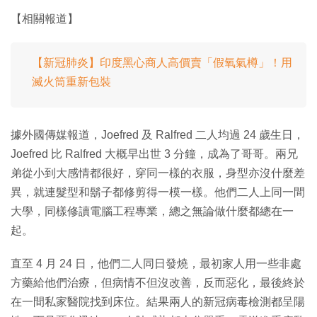
【相關報道】
【新冠肺炎】印度黑心商人高價賣「假氧氣樽」！用
滅火筒重新包裝
據外國傳媒報道，Joefred 及 Ralfred 二人均過 24 歲生日，
Joefred 比 Ralfred 大概早出世 3 分鐘，成為了哥哥。兩兄
弟從小到大感情都很好，穿同一樣的衣服，身型亦沒什麼差
異，就連髮型和鬍子都修剪得一模一樣。他們二人上同一間
大學，同樣修讀電腦工程專業，總之無論做什麼都總在一
起。
直至 4 月 24 日，他們二人同日發燒，最初家人用一些非處
方藥給他們治療，但病情不但沒改善，反而惡化，最後終於
在一間私家醫院找到床位。結果兩人的新冠病毒檢測都呈陽