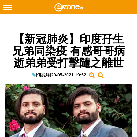
搜尋
【新冠肺炎】印度孖生
Facebook
Instagram
兄弟同染疫 有感哥哥病
科技焦點
逝弟弟受打擊隨之離世
網絡生活
遊戲動漫
|
何兆洋
|
20-05-2021 19:52
|
教學評測
EduTech
IT Times
生成式AI與雲端應用
Enterprise Digital Transformation