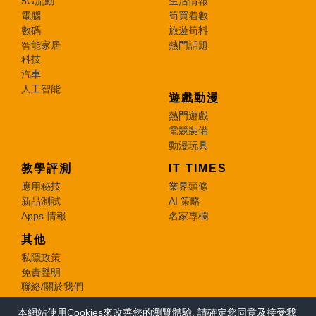
5G流動
生活情報
電腦
筍買着數
數碼
旅遊筍料
智能家居
熱門話題
科技
汽車
人工智能
遊戲動漫
熱門遊戲
電競裝備
動漫玩具
教學評測
IT TIMES
應用秘技
業界頭條
新品測試
AI 策略
Apps 情報
名家專欄
其他
私隱政策
免責聲明
聯絡/關於我們
本網站使用Cookies來改善您的瀏覽體驗, 請確定您同意及接受我
© 2026 e-zone. All Rights Reserved.