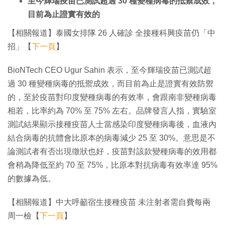
至今輝瑞疫苗已測試超過 30 種變種病毒的抵禦成效，
目前為止證實有效的
【相關報道】泰國女排隊 26 人確診 全接種科興疫苗仍「中
招」【
下一頁
】
BioNTech CEO Ugur Sahin 表示，至今輝瑞疫苗已測試超
過 30 種變種病毒的抵禦成效，而目前為止是證實有效防禦
的，至於疫苗對印度變種病毒的有效率，會跟南非變種病毒
相若，比率約為 70% 至 75% 左右。品牌發言人指，實驗室
測試結果顯示接種疫苗人士當感染印度變種病毒後，血液內
結合病毒的抗體會比原本的病毒減少 25 至 30%。意思是不
論測試者有否出現徵狀也好，疫苗對該款變種病毒的效用都
會稍為降低至約 70 至 75%，比原本對抗病毒有效率達 95%
的數據為低。
【相關報道】中大呼籲宿生接種疫苗 未注射者需自費每兩
周一檢【
下一頁
】