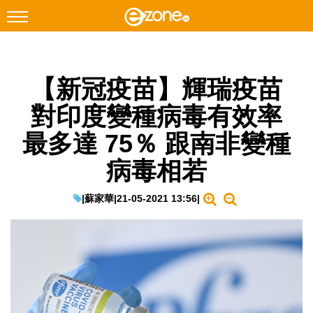
搜尋
【新冠疫苗】輝瑞疫苗
Facebook
Instagram
對印度變種病毒有效率
科技焦點
最多達 75％ 跟南非變種
網絡生活
病毒相若
遊戲動漫
教學評測
|
蘇家華
|
21-05-2021 13:56
|
EduTech
IT Times
生成式AI與雲端應用
Enterprise Digital Transformation