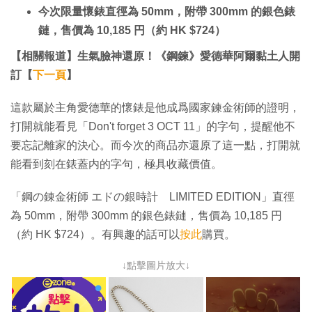
今次限量懷錶直徑為 50mm，附帶 300mm 的銀色錶
鏈，售價為 10,185 円（約 HK $724）
【相關報道】生氣臉神還原！《鋼鍊》愛德華阿爾黏土人開
訂【
下一頁
】
這款屬於主角愛德華的懷錶是他成爲國家鍊金術師的證明，
打開就能看見「Don't forget 3 OCT 11」的字句，提醒他不
要忘記離家的決心。而今次的商品亦還原了這一點，打開就
能看到刻在錶蓋内的字句，極具收藏價值。
「鋼の錬金術師 エドの銀時計 LIMITED EDITION」直徑
為 50mm，附帶 300mm 的銀色錶鏈，售價為 10,185 円
（約 HK $724）。有興趣的話可以
按此
購買。
↓點擊圖片放大↓