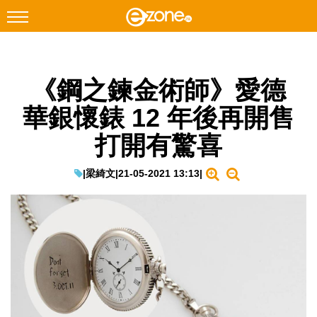
搜尋
《鋼之鍊金術師》愛德
Facebook
Instagram
華銀懷錶 12 年後再開售
科技焦點
打開有驚喜
網絡生活
遊戲動漫
|
梁綺文
|
21-05-2021 13:13
|
教學評測
EduTech
IT Times
生成式AI與雲端應用
Enterprise Digital Transformation