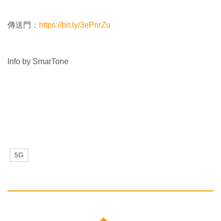
傳送門：
https://bit.ly/3ePnrZu
Info by SmarTone
5G