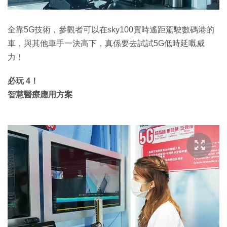
全靠5G技術，參觀者可以在sky100實時遙距駕駛數碼港的
車，與其他車手一決高下，真係要去試試5G低時延嘅威
力！
必玩 4！
智慧醫療應用方案