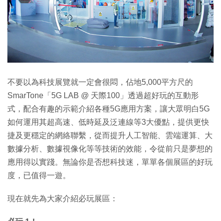
不要以為科技展覽就一定會很悶，佔地5,000平方尺的
SmarTone「5G LAB @ 天際100」透過超好玩的互動形
式，配合有趣的示範介紹各種5G應用方案，讓大眾明白5G
如何運用其超高速、低時延及泛連線等3大優點，提供更快
捷及更穩定的網絡聯繫，從而提升人工智能、雲端運算、大
數據分析、數據視像化等等技術的效能，令從前只是夢想的
應用得以實踐。無論你是否想科技迷，單單各個展區的好玩
度，已值得一遊。
現在就先為大家介紹必玩展區：