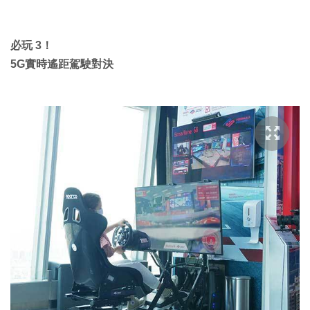
必玩 3！
5G實時遙距駕駛對決