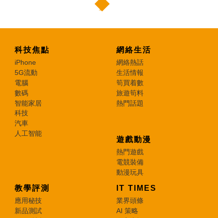
科技焦點
網絡生活
iPhone
網絡熱話
5G流動
生活情報
電腦
筍買着數
數碼
旅遊筍料
智能家居
熱門話題
科技
汽車
人工智能
遊戲動漫
熱門遊戲
電競裝備
動漫玩具
教學評測
IT TIMES
應用秘技
業界頭條
新品測試
AI 策略