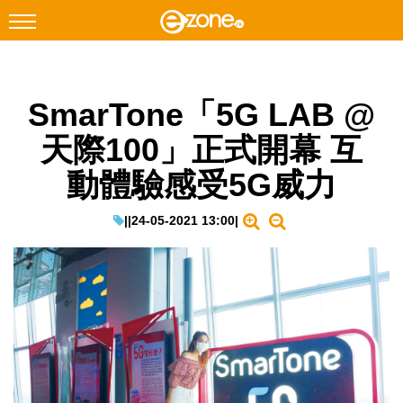
搜尋
SmarTone「5G LAB @
Facebook
Instagram
天際100」正式開幕 互
科技焦點
動體驗感受5G威力
網絡生活
遊戲動漫
|
|
24-05-2021 13:00
|
教學評測
EduTech
IT Times
生成式AI與雲端應用
Enterprise Digital Transformation