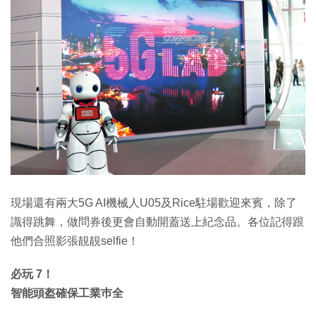
現場還有兩大5G AI機械人U05及Rice駐場歡迎來賓，除了
識得跳舞，做問券後更會自動開蓋送上紀念品。各位記得跟
他們合照影張靚靚selfie！
必玩 7！
智能頭盔確保工業巿全