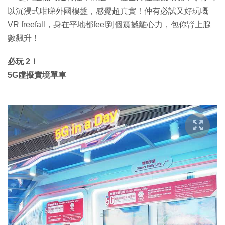
以沉浸式咁睇外國樓盤，感覺超真實！仲有必試又好玩嘅
VR freefall，身在平地都feel到個震撼離心力，包你腎上腺
數飆升！
必玩 2！
5G虛擬實境單車