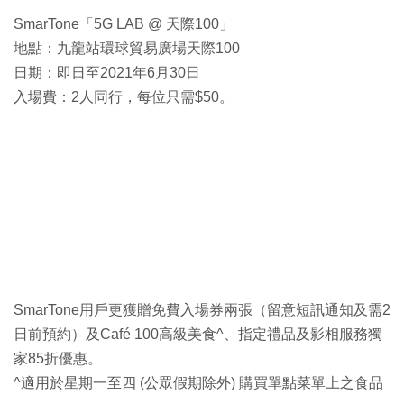
SmarTone「5G LAB @ 天際100」
地點：九龍站環球貿易廣場天際100
日期：即日至2021年6月30日
入場費：2人同行，每位只需$50。
SmarTone用戶更獲贈免費入場券兩張（留意短訊通知及需2
日前預約）及Café 100高級美食^、指定禮品及影相服務獨
家85折優惠。
^適用於星期一至四 (公眾假期除外) 購買單點菜單上之食品