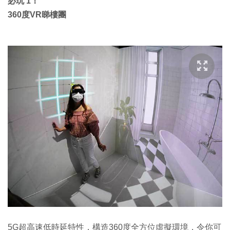
必玩 1！
360度VR睇樓團
5G超高速低時延特性，構造360度全方位虛擬環境，令你可