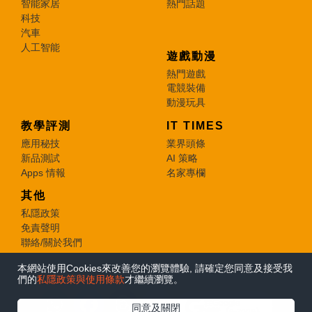
智能家居
熱門話題
科技
汽車
人工智能
遊戲動漫
熱門遊戲
電競裝備
動漫玩具
教學評測
IT TIMES
應用秘技
業界頭條
新品測試
AI 策略
Apps 情報
名家專欄
其他
私隱政策
免責聲明
聯絡/關於我們
本網站使用Cookies來改善您的瀏覽體驗, 請確定您同意及接受我
© 2026 e-zone. All Rights Reserved.
們的
私隱政策與使用條款
才繼續瀏覽。
在Google
同意及關閉
追蹤《e-zone》