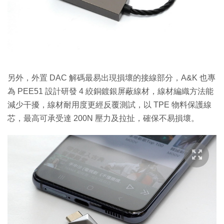
另外，外置 DAC 解碼最易出現損壞的接線部分，A&K 也專
為 PEE51 設計研發 4 絞銅鍍銀屏蔽線材，線材編織方法能
減少干擾，線材耐用度更經反覆測試，以 TPE 物料保護線
芯，最高可承受達 200N 壓力及拉扯，確保不易損壞。