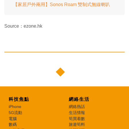
【家居戶外兩用】Sonos Roam 雙制式無線喇叭
Source：ezone.hk
科技焦點
網絡生活
iPhone
網絡熱話
5G流動
生活情報
電腦
筍買着數
數碼
旅遊筍料