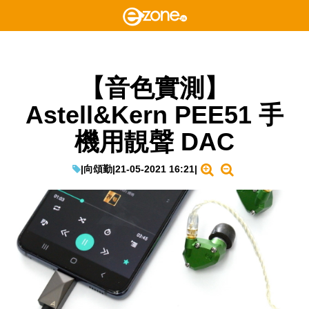
【音色實測】
Astell&Kern PEE51 手
機用靚聲 DAC
|
向頌勤
|
21-05-2021 16:21
|