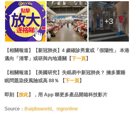
+3
【相關報道】【新冠肺炎】4 歲確診男童或「假陽性」 本港
邁向「清零」或研與內地通關【
下一頁
】
【相關報道】【美國研究】失眠易中新冠肺炎？ 擁多重睡
眠問題染疫風險或高 88％ 【
下一頁
】
即刻【
按此
】，用 App 睇更多產品開箱科技影片
Source：
thaipbsworld
、
mgronline