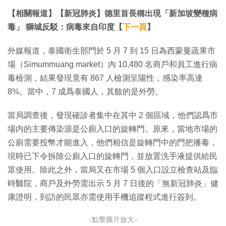
【相關報道】【新冠肺炎】德里首長稱出現「新加坡變種病
毒」 獅城反駁：病毒來自印度【
下一頁
】
外媒報道，泰國衛生部門於 5 月 7 到 15 日為西蒙曼蔬果市
場（Simummuang market）內 10,480 名商戶和員工進行病
毒檢測，結果發現竟有 867 人檢測呈陽性，感染率高達
8%。當中，7 成爲泰國人，其餘的是外勞。
當局調查後，發現確診者集中在其中 2 個區域，他們認爲市
場内的主要傳染源是公廁入口的旋轉門。原來，當地市場的
公廁需要投幣才能進入，他們相信是旋轉門中的門把播毒，
現時已下令拆除公廁入口的旋轉門，並放置洗手液提供給民
眾使用。除此之外，當局又在市場 5 個入口設立檢查站及臨
時醫院，商戶及外勞需出示 5 月 7 日後的「無新冠肺炎」健
康證明，到訪的民眾亦需使用手機追蹤程式進行簽到。
↓點擊圖片放大↓