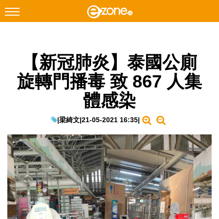
搜尋
【新冠肺炎】泰國公廁
Facebook
Instagram
旋轉門播毒 致 867 人集
科技焦點
體感染
網絡生活
遊戲動漫
|
梁綺文
|
21-05-2021 16:35
|
教學評測
EduTech
IT Times
生成式AI與雲端應用
Enterprise Digital Transformation