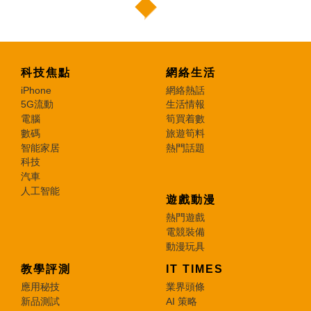
科技焦點
網絡生活
iPhone
網絡熱話
5G流動
生活情報
電腦
筍買着數
數碼
旅遊筍料
智能家居
熱門話題
科技
汽車
人工智能
遊戲動漫
熱門遊戲
電競裝備
動漫玩具
教學評測
IT TIMES
應用秘技
業界頭條
新品測試
AI 策略