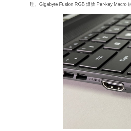
理、Gigabyte Fusion RGB 燈效 Per-key M