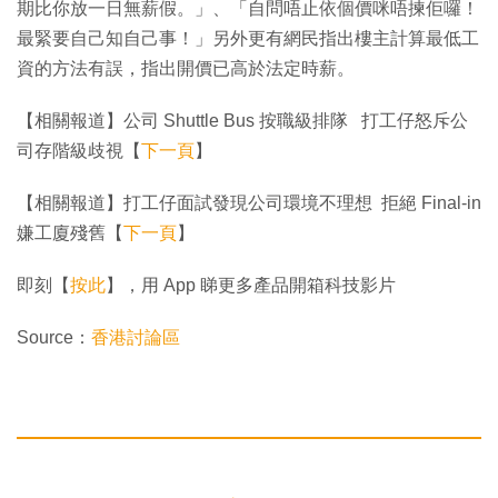
期比你放一日無薪假。」、「自問唔止依個價咪唔揀佢囉！
最緊要自己知自己事！」另外更有網民指出樓主計算最低工
資的方法有誤，指出開價已高於法定時薪。
【相關報道】公司 Shuttle Bus 按職級排隊 打工仔怒斥公
司存階級歧視【
下一頁
】
【相關報道】打工仔面試發現公司環境不理想 拒絕 Final-in
嫌工廈殘舊【
下一頁
】
即刻【
按此
】，用 App 睇更多產品開箱科技影片
Source：
香港討論區