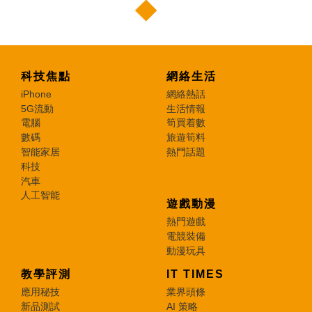
科技焦點
網絡生活
iPhone
網絡熱話
5G流動
生活情報
電腦
筍買着數
數碼
旅遊筍料
智能家居
熱門話題
科技
汽車
人工智能
遊戲動漫
熱門遊戲
電競裝備
動漫玩具
教學評測
IT TIMES
應用秘技
業界頭條
新品測試
AI 策略