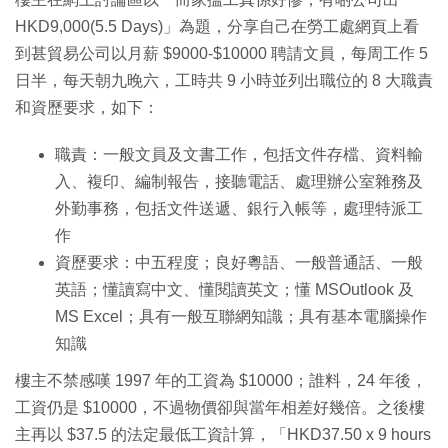
HKD9,000(5.5 Days)」為題，分享自己在勞工處網頁上看
到甚貿易公司以月薪 $9000-$10000 聘請文員，每周工作 5
日半，每天朝九晚六，工時共 9 小時並列出職位的 8 大職責
和資歷要求，如下：
職責：一般文員及文書工作，包括文件存檔、資料輸
入、複印、編制報告，接聽電話、處理辦公室雜務及
外勤事務，包括文件送遞、銀行入帳等，處理特派工
作
資歷要求：中五程度；良好粵語、一般普通話、一般
英語；懂讀寫中文、懂閱讀英文；懂 MSOutlook 及
MS Excel；具有一般互聯網知識；具有基本電腦操作
知識
樓主不禁感嘆 1997 年的工資為 $10000；誰料，24 年後，
工資仍是 $10000，不過物價卻與當年相差好幾倍。之後樓
主再以 $37.5 的法定最低工資計算，「HKD37.50 x 9 hours