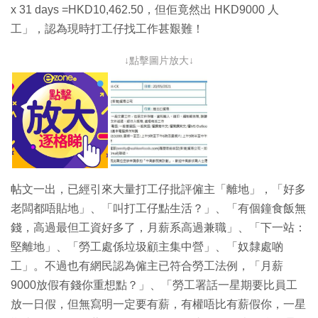
x 31 days =HKD10,462.50，但佢竟然出 HKD9000 人
工」，認為現時打工仔找工作甚艱難！
↓點擊圖片放大↓
帖文一出，已經引來大量打工仔批評僱主「離地」，「好多
老闆都唔貼地」、「叫打工仔點生活？」、「有個鐘食飯無
錢，高過最但工資好多了，月薪系高過兼職」、「下一站：
堅離地」、「勞工處係垃圾顧主集中營」、「奴隸處啲
工」。不過也有網民認為僱主已符合勞工法例，「月薪
9000放假有錢你重想點？」、「勞工署話一星期要比員工
放一日假，但無寫明一定要有薪，有權唔比有薪假你，一星