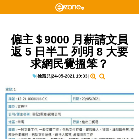
僱主＄9000 月薪請文員
返 5 日半工 列明 8 大要
求網民覺搵笨？
|
徐慧兒
|
24-05-2021 19:33
|