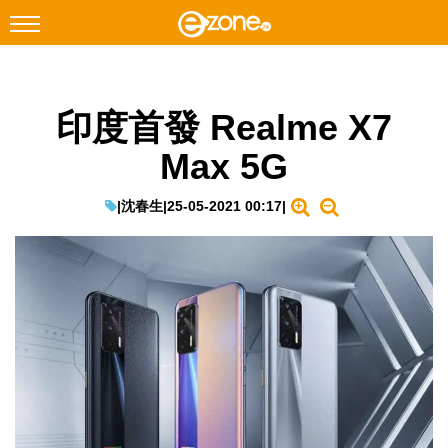
搜尋
印度首發 Realme X7
Facebook
Instagram
Max 5G
科技焦點
網絡生活
|
沈春生
|
25-05-2021 00:17
|
遊戲動漫
教學評測
EduTech
IT Times
生成式AI與雲端應用
Enterprise Digital Transformation