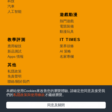
科技
汽車
人工智能
遊戲動漫
熱門遊戲
電競裝備
動漫玩具
教學評測
IT TIMES
應用秘技
業界頭條
新品測試
AI 策略
Apps 情報
名家專欄
其他
私隱政策
免責聲明
聯絡/關於我們
本網站使用Cookies來改善您的瀏覽體驗, 請確定您同意及接受我
© 2026 e-zone. All Rights Reserved.
們的
私隱政策與使用條款
才繼續瀏覽。
在Google
同意及關閉
追蹤《e-zone》