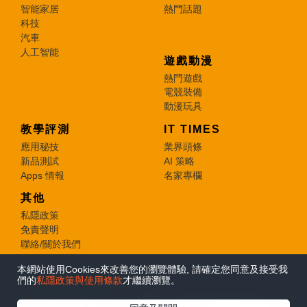
智能家居
熱門話題
科技
汽車
人工智能
遊戲動漫
熱門遊戲
電競裝備
動漫玩具
教學評測
IT TIMES
應用秘技
業界頭條
新品測試
AI 策略
Apps 情報
名家專欄
其他
私隱政策
免責聲明
聯絡/關於我們
本網站使用Cookies來改善您的瀏覽體驗, 請確定您同意及接受我
© 2026 e-zone. All Rights Reserved.
們的
私隱政策與使用條款
才繼續瀏覽。
在Google