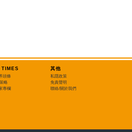
T TIMES
其他
界頭條
私隱政策
 策略
免責聲明
家專欄
聯絡/關於我們