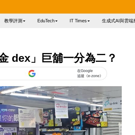
教學評測
EduTech
IT Times
生成式AI與雲端
 dex」巨舖一分為二？
在Google
追蹤《e-zone》