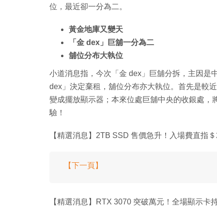
位，最近卻一分為二。
黃金地庫又變天
「金 dex」巨舖一分為二
舖位分布大執位
小道消息指，今次「金 dex」巨舖分拆，主因
dex」決定棄租，舖位分布亦大執位。首先是較
變成擺放顯示器；本來位處巨舖中央的收銀處，
驗！
【精選消息】2TB SSD 售價急升！入場費直指＄2
【下一頁】
【精選消息】RTX 3070 突破萬元！全場顯示卡