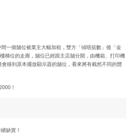
是中間一個舖位被業主大幅加租，雙方「傾唔掂數」後「金
近樓梯位的走廊，舖位已經跟主店舖分開，由機箱、打印機
將會移到原本擺放顯示器的舖位，看來將有截然不同的體
000！
持續缺貨！