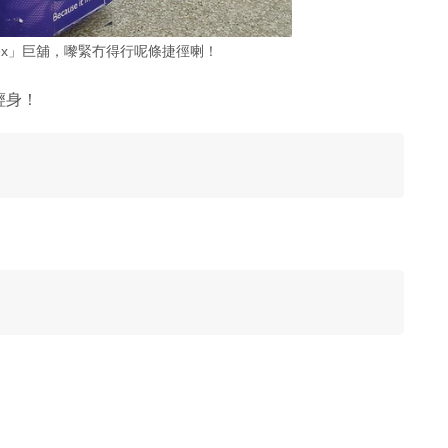
ex」巨舖，嚟緊冇得行呢條捷徑喇！
輕身！